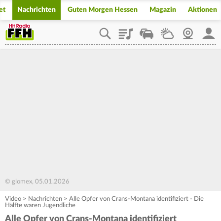
et
Nachrichten
Guten Morgen Hessen
Magazin
Aktionen
Playlist
Staupilot
Wetter
Webcam
Mein
© glomex, 05.01.2026
Video
>
Nachrichten
>
Alle Opfer von Crans-Montana identifiziert - Die
Hälfte waren Jugendliche
Alle Opfer von Crans-Montana identifiziert