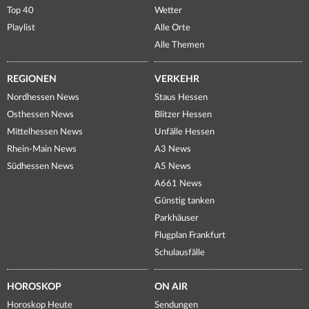
Top 40
Wetter
Playlist
Alle Orte
Alle Themen
REGIONEN
VERKEHR
Nordhessen News
Staus Hessen
Osthessen News
Blitzer Hessen
Mittelhessen News
Unfälle Hessen
Rhein-Main News
A3 News
Südhessen News
A5 News
A661 News
Günstig tanken
Parkhäuser
Flugplan Frankfurt
Schulausfälle
HOROSKOP
ON AIR
Horoskop Heute
Sendungen