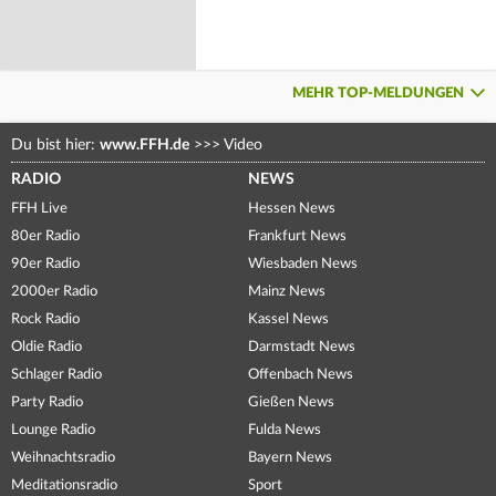
MEHR TOP-MELDUNGEN
Du bist hier:
www.FFH.de
>>>
Video
RADIO
NEWS
FFH Live
Hessen News
80er Radio
Frankfurt News
90er Radio
Wiesbaden News
2000er Radio
Mainz News
Rock Radio
Kassel News
Oldie Radio
Darmstadt News
Schlager Radio
Offenbach News
Party Radio
Gießen News
Lounge Radio
Fulda News
Weihnachtsradio
Bayern News
Meditationsradio
Sport