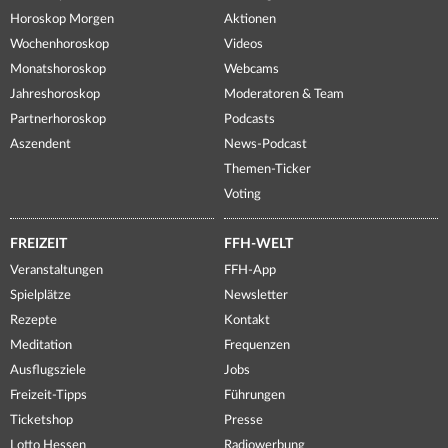
Horoskop Morgen
Aktionen
Wochenhoroskop
Videos
Monatshoroskop
Webcams
Jahreshoroskop
Moderatoren & Team
Partnerhoroskop
Podcasts
Aszendent
News-Podcast
Themen-Ticker
Voting
FREIZEIT
FFH-WELT
Veranstaltungen
FFH-App
Spielplätze
Newsletter
Rezepte
Kontakt
Meditation
Frequenzen
Ausflugsziele
Jobs
Freizeit-Tipps
Führungen
Ticketshop
Presse
Lotto Hessen
Radiowerbung