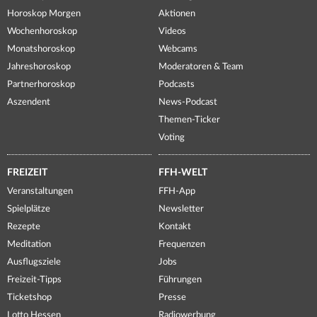
Horoskop Morgen
Aktionen
Wochenhoroskop
Videos
Monatshoroskop
Webcams
Jahreshoroskop
Moderatoren & Team
Partnerhoroskop
Podcasts
Aszendent
News-Podcast
Themen-Ticker
Voting
FREIZEIT
FFH-WELT
Veranstaltungen
FFH-App
Spielplätze
Newsletter
Rezepte
Kontakt
Meditation
Frequenzen
Ausflugsziele
Jobs
Freizeit-Tipps
Führungen
Ticketshop
Presse
Lotto Hessen
Radiowerbung