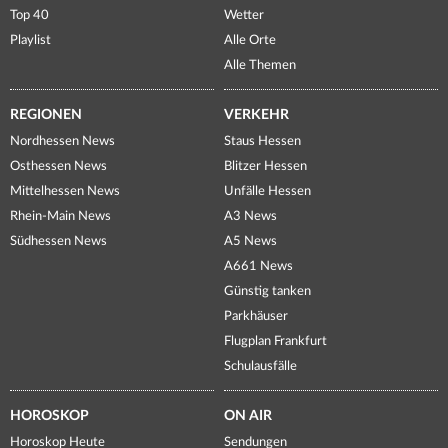
Top 40
Wetter
Playlist
Alle Orte
Alle Themen
REGIONEN
VERKEHR
Nordhessen News
Staus Hessen
Osthessen News
Blitzer Hessen
Mittelhessen News
Unfälle Hessen
Rhein-Main News
A3 News
Südhessen News
A5 News
A661 News
Günstig tanken
Parkhäuser
Flugplan Frankfurt
Schulausfälle
HOROSKOP
ON AIR
Horoskop Heute
Sendungen