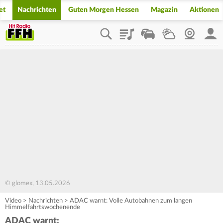
et
Nachrichten
Guten Morgen Hessen
Magazin
Aktionen
Playlist
Staupilot
Wetter
Webcam
Mein
© glomex, 13.05.2026
Video
>
Nachrichten
>
ADAC warnt: Volle Autobahnen zum langen
Himmelfahrtswochenende
ADAC warnt: