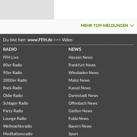
MEHR TOP-MELDUNGEN
Du bist hier:
www.FFH.de
>>>
Video
RADIO
NEWS
FFH Live
Hessen News
80er Radio
Frankfurt News
90er Radio
Wiesbaden News
2000er Radio
Mainz News
Rock Radio
Kassel News
Oldie Radio
Darmstadt News
Schlager Radio
Offenbach News
Party Radio
Gießen News
Lounge Radio
Fulda News
Weihnachtsradio
Bayern News
Meditationsradio
Sport