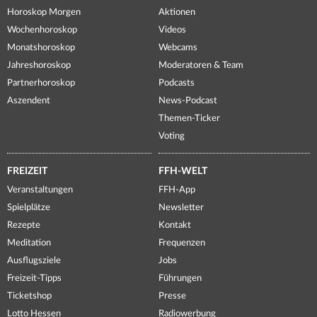
Horoskop Morgen
Aktionen
Wochenhoroskop
Videos
Monatshoroskop
Webcams
Jahreshoroskop
Moderatoren & Team
Partnerhoroskop
Podcasts
Aszendent
News-Podcast
Themen-Ticker
Voting
FREIZEIT
FFH-WELT
Veranstaltungen
FFH-App
Spielplätze
Newsletter
Rezepte
Kontakt
Meditation
Frequenzen
Ausflugsziele
Jobs
Freizeit-Tipps
Führungen
Ticketshop
Presse
Lotto Hessen
Radiowerbung