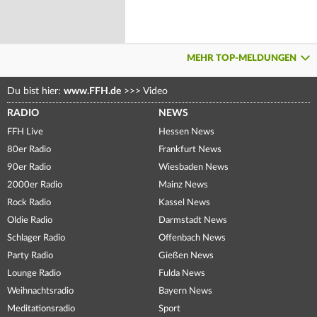
MEHR TOP-MELDUNGEN
Du bist hier:
www.FFH.de
>>>
Video
RADIO
NEWS
FFH Live
Hessen News
80er Radio
Frankfurt News
90er Radio
Wiesbaden News
2000er Radio
Mainz News
Rock Radio
Kassel News
Oldie Radio
Darmstadt News
Schlager Radio
Offenbach News
Party Radio
Gießen News
Lounge Radio
Fulda News
Weihnachtsradio
Bayern News
Meditationsradio
Sport