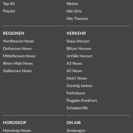
Top 40
Wetter
Playlist
Alle Orte
Alle Themen
REGIONEN
VERKEHR
Nordhessen News
Staus Hessen
Osthessen News
Blitzer Hessen
Mittelhessen News
Unfälle Hessen
Rhein-Main News
A3 News
Südhessen News
A5 News
A661 News
Günstig tanken
Parkhäuser
Flugplan Frankfurt
Schulausfälle
HOROSKOP
ON AIR
Horoskop Heute
Sendungen