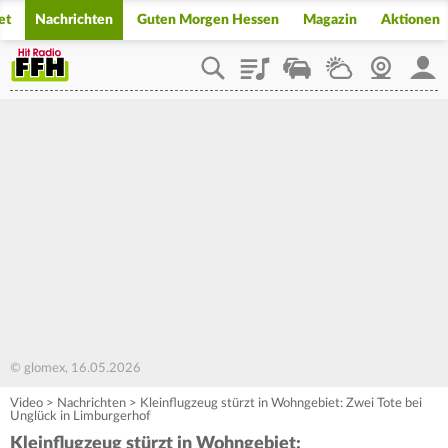
et
Nachrichten
Guten Morgen Hessen
Magazin
Aktionen
Playlist
Staupilot
Wetter
Webcam
Mein
© glomex, 16.05.2026
Video
>
Nachrichten
>
Kleinflugzeug stürzt in Wohngebiet: Zwei Tote bei
Unglück in Limburgerhof
Kleinflugzeug stürzt in Wohngebiet: