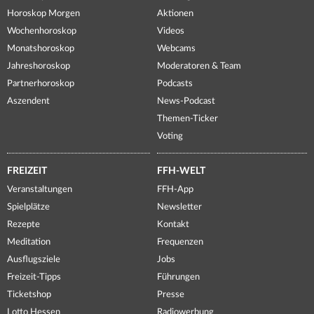
Horoskop Morgen
Aktionen
Wochenhoroskop
Videos
Monatshoroskop
Webcams
Jahreshoroskop
Moderatoren & Team
Partnerhoroskop
Podcasts
Aszendent
News-Podcast
Themen-Ticker
Voting
FREIZEIT
FFH-WELT
Veranstaltungen
FFH-App
Spielplätze
Newsletter
Rezepte
Kontakt
Meditation
Frequenzen
Ausflugsziele
Jobs
Freizeit-Tipps
Führungen
Ticketshop
Presse
Lotto Hessen
Radiowerbung