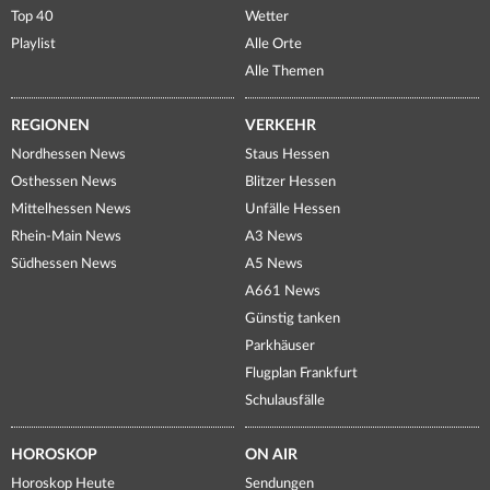
Top 40
Wetter
Playlist
Alle Orte
Alle Themen
REGIONEN
VERKEHR
Nordhessen News
Staus Hessen
Osthessen News
Blitzer Hessen
Mittelhessen News
Unfälle Hessen
Rhein-Main News
A3 News
Südhessen News
A5 News
A661 News
Günstig tanken
Parkhäuser
Flugplan Frankfurt
Schulausfälle
HOROSKOP
ON AIR
Horoskop Heute
Sendungen