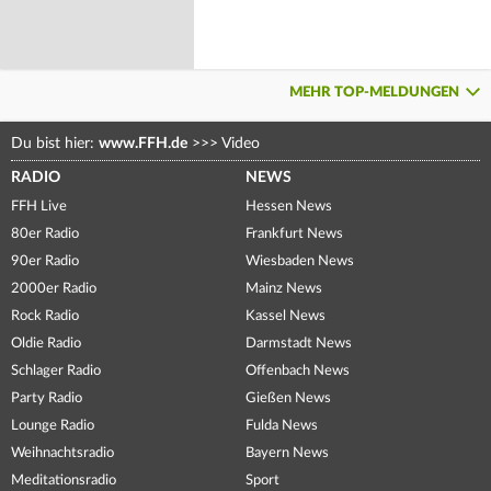
MEHR TOP-MELDUNGEN
Du bist hier:
www.FFH.de
>>>
Video
RADIO
NEWS
FFH Live
Hessen News
80er Radio
Frankfurt News
90er Radio
Wiesbaden News
2000er Radio
Mainz News
Rock Radio
Kassel News
Oldie Radio
Darmstadt News
Schlager Radio
Offenbach News
Party Radio
Gießen News
Lounge Radio
Fulda News
Weihnachtsradio
Bayern News
Meditationsradio
Sport