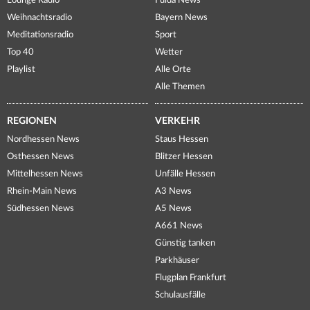
Lounge Radio
Fulda News
Weihnachtsradio
Bayern News
Meditationsradio
Sport
Top 40
Wetter
Playlist
Alle Orte
Alle Themen
REGIONEN
VERKEHR
Nordhessen News
Staus Hessen
Osthessen News
Blitzer Hessen
Mittelhessen News
Unfälle Hessen
Rhein-Main News
A3 News
Südhessen News
A5 News
A661 News
Günstig tanken
Parkhäuser
Flugplan Frankfurt
Schulausfälle