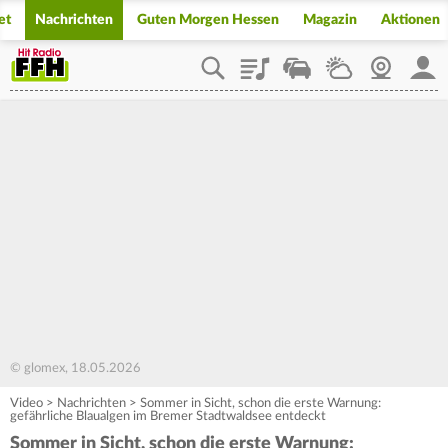
et
Nachrichten
Guten Morgen Hessen
Magazin
Aktionen
Playlist
Staupilot
Wetter
Webcam
Mein
© glomex, 18.05.2026
Video
>
Nachrichten
>
Sommer in Sicht, schon die erste Warnung:
gefährliche Blaualgen im Bremer Stadtwaldsee entdeckt
Sommer in Sicht, schon die erste Warnung: