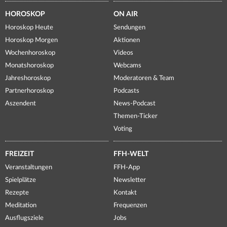
HOROSKOP
ON AIR
Horoskop Heute
Sendungen
Horoskop Morgen
Aktionen
Wochenhoroskop
Videos
Monatshoroskop
Webcams
Jahreshoroskop
Moderatoren & Team
Partnerhoroskop
Podcasts
Aszendent
News-Podcast
Themen-Ticker
Voting
FREIZEIT
FFH-WELT
Veranstaltungen
FFH-App
Spielplätze
Newsletter
Rezepte
Kontakt
Meditation
Frequenzen
Ausflugsziele
Jobs