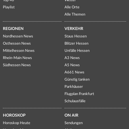
Top 40
Wetter
Playlist
Alle Orte
Alle Themen
REGIONEN
VERKEHR
Nordhessen News
Staus Hessen
Osthessen News
Blitzer Hessen
Mittelhessen News
Unfälle Hessen
Rhein-Main News
A3 News
Südhessen News
A5 News
A661 News
Günstig tanken
Parkhäuser
Flugplan Frankfurt
Schulausfälle
HOROSKOP
ON AIR
Horoskop Heute
Sendungen