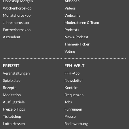
Horoskop Morgen
Aktionen
Wochenhoroskop
Videos
Monatshoroskop
Webcams
Jahreshoroskop
Moderatoren & Team
Partnerhoroskop
Podcasts
Aszendent
News-Podcast
Themen-Ticker
Voting
FREIZEIT
FFH-WELT
Veranstaltungen
FFH-App
Spielplätze
Newsletter
Rezepte
Kontakt
Meditation
Frequenzen
Ausflugsziele
Jobs
Freizeit-Tipps
Führungen
Ticketshop
Presse
Lotto Hessen
Radiowerbung