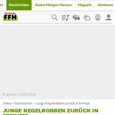
et
Nachrichten
Guten Morgen Hessen
Magazin
Aktionen
Playlist
Staupilot
Wetter
Webcam
Mein
© glomex, 23.05.2026
Video
>
Nachrichten
>
Junge Kegelrobben zurück in Freiheit
JUNGE KEGELROBBEN ZURÜCK IN