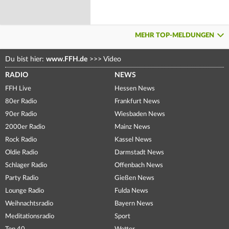
MEHR TOP-MELDUNGEN
Du bist hier:
www.FFH.de
>>>
Video
RADIO
NEWS
FFH Live
Hessen News
80er Radio
Frankfurt News
90er Radio
Wiesbaden News
2000er Radio
Mainz News
Rock Radio
Kassel News
Oldie Radio
Darmstadt News
Schlager Radio
Offenbach News
Party Radio
Gießen News
Lounge Radio
Fulda News
Weihnachtsradio
Bayern News
Meditationsradio
Sport