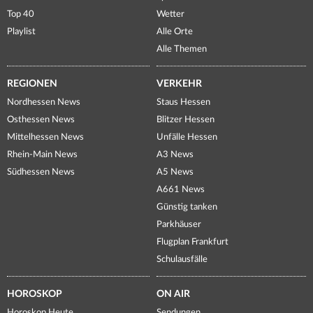
Top 40
Wetter
Playlist
Alle Orte
Alle Themen
REGIONEN
VERKEHR
Nordhessen News
Staus Hessen
Osthessen News
Blitzer Hessen
Mittelhessen News
Unfälle Hessen
Rhein-Main News
A3 News
Südhessen News
A5 News
A661 News
Günstig tanken
Parkhäuser
Flugplan Frankfurt
Schulausfälle
HOROSKOP
ON AIR
Horoskop Heute
Sendungen