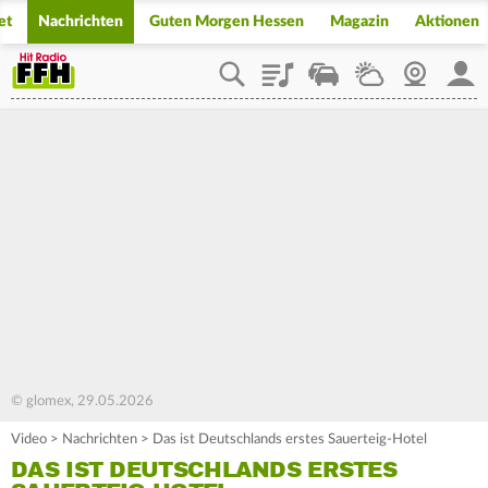
et
Nachrichten
Guten Morgen Hessen
Magazin
Aktionen
Playlist
Staupilot
Wetter
Webcam
Mein
© glomex, 29.05.2026
Video
>
Nachrichten
>
Das ist Deutschlands erstes Sauerteig-Hotel
DAS IST DEUTSCHLANDS ERSTES