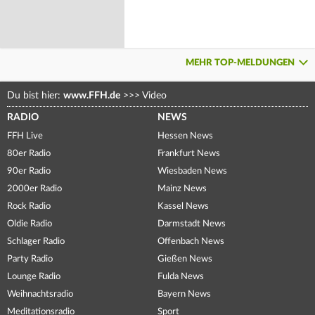
MEHR TOP-MELDUNGEN
Du bist hier:
www.FFH.de
>>>
Video
RADIO
NEWS
FFH Live
Hessen News
80er Radio
Frankfurt News
90er Radio
Wiesbaden News
2000er Radio
Mainz News
Rock Radio
Kassel News
Oldie Radio
Darmstadt News
Schlager Radio
Offenbach News
Party Radio
Gießen News
Lounge Radio
Fulda News
Weihnachtsradio
Bayern News
Meditationsradio
Sport