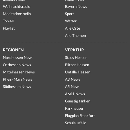
Weihnachtsradio
Bayern News
Meditationsradio
Sport
Top 40
Wetter
Playlist
Alle Orte
Alle Themen
REGIONEN
VERKEHR
Nordhessen News
Staus Hessen
Osthessen News
Blitzer Hessen
Mittelhessen News
Unfälle Hessen
Rhein-Main News
A3 News
Südhessen News
A5 News
A661 News
Günstig tanken
Parkhäuser
Flugplan Frankfurt
Schulausfälle