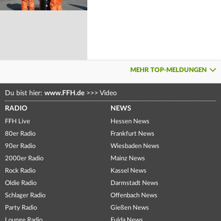
MEHR TOP-MELDUNGEN
Du bist hier:
www.FFH.de
>>>
Video
RADIO
NEWS
FFH Live
Hessen News
80er Radio
Frankfurt News
90er Radio
Wiesbaden News
2000er Radio
Mainz News
Rock Radio
Kassel News
Oldie Radio
Darmstadt News
Schlager Radio
Offenbach News
Party Radio
Gießen News
Lounge Radio
Fulda News