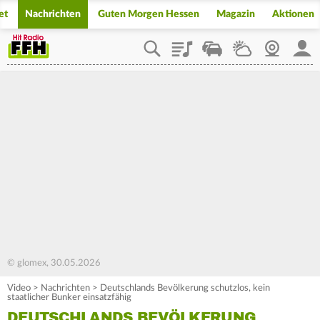
et
Nachrichten
Guten Morgen Hessen
Magazin
Aktionen
Playlist
Staupilot
Wetter
Webcam
Mein
© glomex, 30.05.2026
Video
>
Nachrichten
>
Deutschlands Bevölkerung schutzlos, kein
staatlicher Bunker einsatzfähig
DEUTSCHLANDS BEVÖLKERUNG