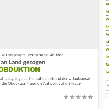
A
Mu
Wi
Sp
A
K
W
k an Land gezogen - Warten auf die Obduktion
Li
 an Land gezogen
Re
 OBDUKTION
G
Fahrzeug zog das Tier auf den Strand der Urlaubsinsel
f die Obduktion - und die Antwort auf die Frage: