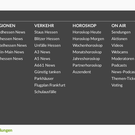
GIONEN
VERKEHR
HOROSKOP
ON AIR
dhessen News
Staus Hessen
Horoskop Heute
Sendungen
hessen News
Blitzer Hessen
Horoskop Morgen
Aktionen
telhessen News
Unfälle Hessen
Wochenhoroskop
Videos
in-Main News
A3 News
Monatshoroskop
Webcams
hessen News
A5 News
Jahreshoroskop
Moderatoren
A661 News
Partnerhoroskop
Podcasts
Günstig tanken
Aszendent
News-Podcas
Parkhäuser
Themen-Tick
Flugplan Frankfurt
Voting
Schulausfälle
llungen