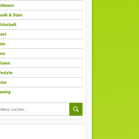
ktionen
sik & Stars
rtschaft
ort
uto
ino
issen
festyle
ise
aming