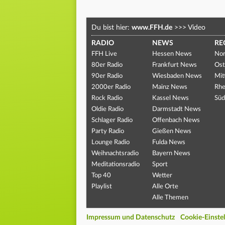
Du bist hier:
www.FFH.de
>>>
Video
RADIO
NEWS
RE
FFH Live
Hessen News
Nor
80er Radio
Frankfurt News
Ost
90er Radio
Wiesbaden News
Mit
2000er Radio
Mainz News
Rhe
Rock Radio
Kassel News
Süd
Oldie Radio
Darmstadt News
Schlager Radio
Offenbach News
Party Radio
Gießen News
Lounge Radio
Fulda News
Weihnachtsradio
Bayern News
Meditationsradio
Sport
Top 40
Wetter
Playlist
Alle Orte
Alle Themen
Impressum und Datenschutz
Cookie-Einste