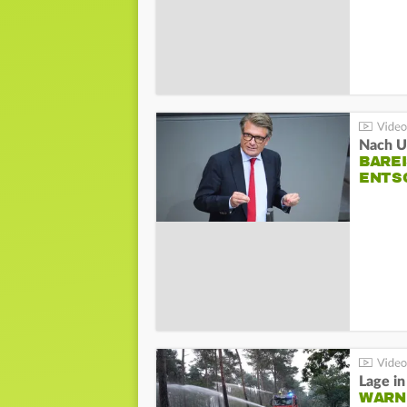
Nach Un
BAREI
NTSC
WARN