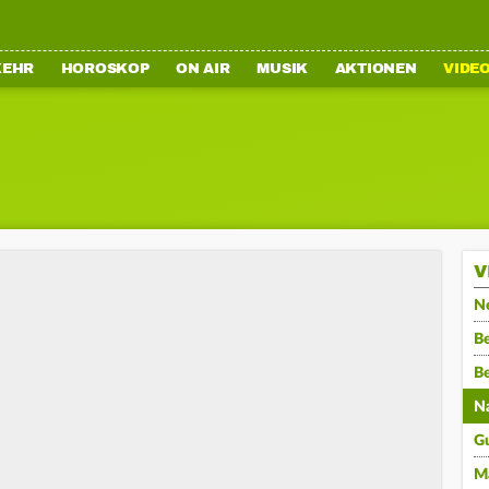
KEHR
HOROSKOP
ON AIR
MUSIK
AKTIONEN
VIDE
V
N
Be
B
N
G
M