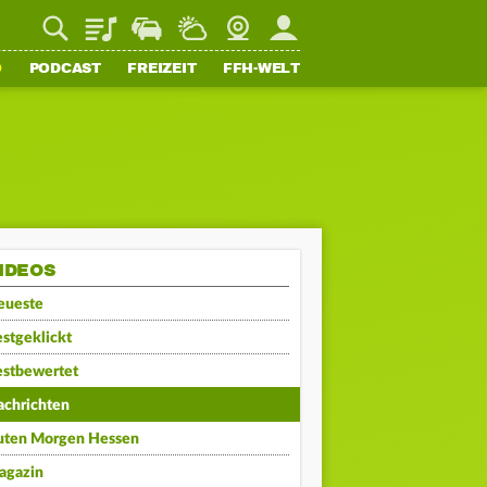
Playlist
Staupilot
Wetter
Webcam
Mein FFH
O
PODCAST
FREIZEIT
FFH-WELT
IDEOS
eueste
stgeklickt
estbewertet
achrichten
uten Morgen Hessen
agazin