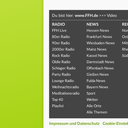
Du bist hier:
www.FFH.de
>>>
Video
RADIO
NEWS
RE
FFH Live
Hessen News
Nor
80er Radio
Frankfurt News
Ost
90er Radio
Wiesbaden News
Mit
2000er Radio
Mainz News
Rhe
Rock Radio
Kassel News
Süd
Oldie Radio
Darmstadt News
Schlager Radio
Offenbach News
Party Radio
Gießen News
Lounge Radio
Fulda News
Weihnachtsradio
Bayern News
Meditationsradio
Sport
Top 40
Wetter
Playlist
Alle Orte
Alle Themen
Impressum und Datenschutz
Cookie-Einste