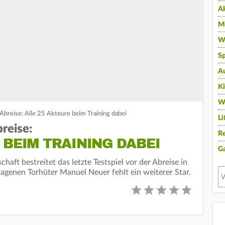
A
Mu
Wi
Sp
A
K
W
Abreise: Alle 25 Akteure beim Training dabei
Li
reise:
Re
 BEIM TRAINING DABEI
G
aft bestreitet das letzte Testspiel vor der Abreise in
agenen Torhüter Manuel Neuer fehlt ein weiterer Star.