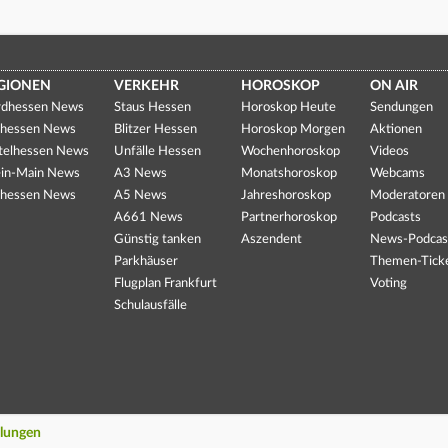
GIONEN
VERKEHR
HOROSKOP
ON AIR
dhessen News
Staus Hessen
Horoskop Heute
Sendungen
hessen News
Blitzer Hessen
Horoskop Morgen
Aktionen
telhessen News
Unfälle Hessen
Wochenhoroskop
Videos
in-Main News
A3 News
Monatshoroskop
Webcams
hessen News
A5 News
Jahreshoroskop
Moderatoren
A661 News
Partnerhoroskop
Podcasts
Günstig tanken
Aszendent
News-Podcas
Parkhäuser
Themen-Tick
Flugplan Frankfurt
Voting
Schulausfälle
llungen