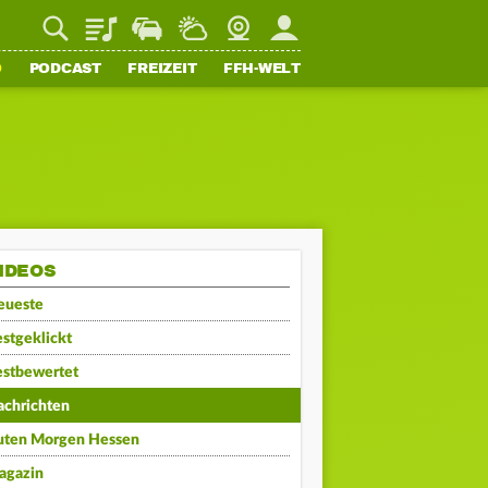
Playlist
Staupilot
Wetter
Webcam
Mein FFH
O
PODCAST
FREIZEIT
FFH-WELT
IDEOS
eueste
stgeklickt
estbewertet
achrichten
uten Morgen Hessen
agazin