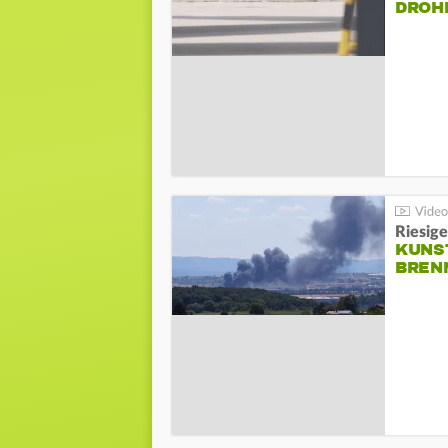
DROH
Riesige
KUNS
BREN