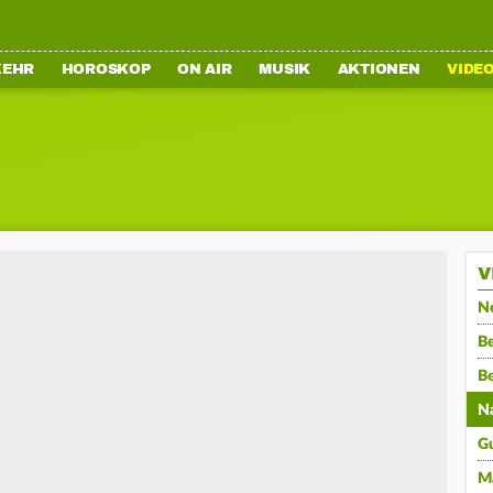
KEHR
HOROSKOP
ON AIR
MUSIK
AKTIONEN
VIDE
V
N
Be
B
N
G
M