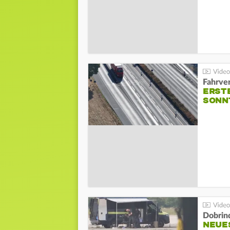
Fahrve
ERST
SONN
Dobrin
NEUE