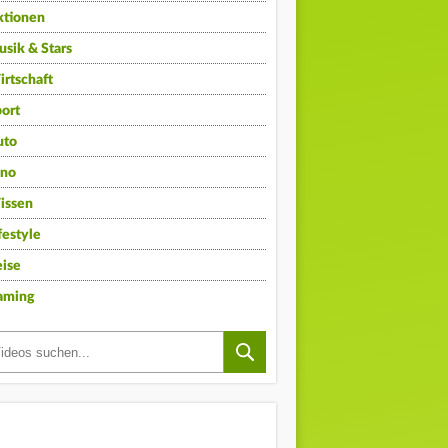
ktionen
sik & Stars
rtschaft
ort
uto
ino
issen
festyle
ise
aming