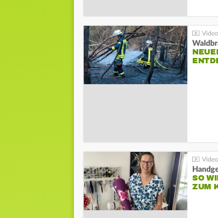
Waldbr
NEUE
ENTD
Handge
SO WI
ZUM 