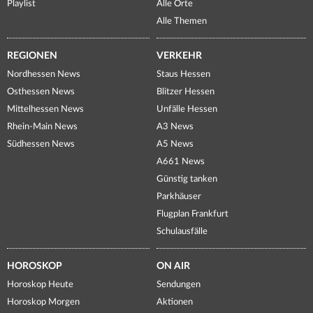
Playlist
Alle Orte
Alle Themen
REGIONEN
VERKEHR
Nordhessen News
Staus Hessen
Osthessen News
Blitzer Hessen
Mittelhessen News
Unfälle Hessen
Rhein-Main News
A3 News
Südhessen News
A5 News
A661 News
Günstig tanken
Parkhäuser
Flugplan Frankfurt
Schulausfälle
HOROSKOP
ON AIR
Horoskop Heute
Sendungen
Horoskop Morgen
Aktionen