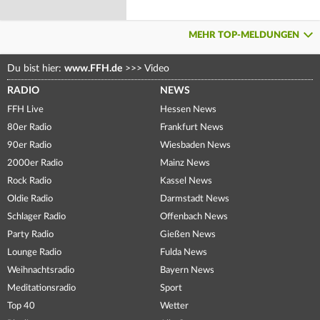
MEHR TOP-MELDUNGEN
Du bist hier:
www.FFH.de
>>>
Video
RADIO
NEWS
FFH Live
Hessen News
80er Radio
Frankfurt News
90er Radio
Wiesbaden News
2000er Radio
Mainz News
Rock Radio
Kassel News
Oldie Radio
Darmstadt News
Schlager Radio
Offenbach News
Party Radio
Gießen News
Lounge Radio
Fulda News
Weihnachtsradio
Bayern News
Meditationsradio
Sport
Top 40
Wetter