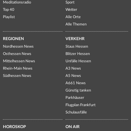
Meditationsradio
Sport
Top 40
Wetter
Playlist
Alle Orte
Alle Themen
REGIONEN
VERKEHR
Nordhessen News
Staus Hessen
Osthessen News
Blitzer Hessen
Mittelhessen News
Unfälle Hessen
Rhein-Main News
A3 News
Südhessen News
A5 News
A661 News
Günstig tanken
Parkhäuser
Flugplan Frankfurt
Schulausfälle
HOROSKOP
ON AIR