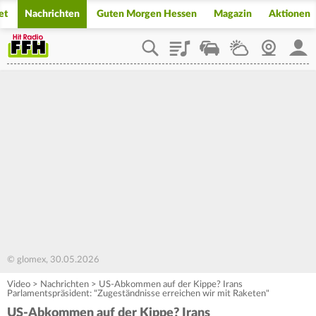
et
Nachrichten
Guten Morgen Hessen
Magazin
Aktionen
Playlist
Staupilot
Wetter
Webcam
Mein
© glomex, 30.05.2026
Video
>
Nachrichten
>
US-Abkommen auf der Kippe? Irans
Parlamentspräsident: "Zugeständnisse erreichen wir mit Raketen"
US-Abkommen auf der Kippe? Irans