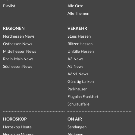
Playlist
Alle Orte
Alle Themen
REGIONEN
VERKEHR
Nordhessen News
Staus Hessen
Osthessen News
Blitzer Hessen
Mittelhessen News
Unfälle Hessen
Rhein-Main News
A3 News
Südhessen News
A5 News
A661 News
Günstig tanken
Parkhäuser
Flugplan Frankfurt
Schulausfälle
HOROSKOP
ON AIR
Horoskop Heute
Sendungen
Horoskop Morgen
Aktionen