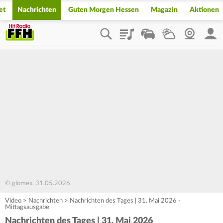
et
Nachrichten
Guten Morgen Hessen
Magazin
Aktionen
Playlist
Staupilot
Wetter
Webcam
Mein
© glomex, 31.05.2026
Video
>
Nachrichten
>
Nachrichten des Tages | 31. Mai 2026 -
Mittagsausgabe
Nachrichten des Tages | 31. Mai 2026