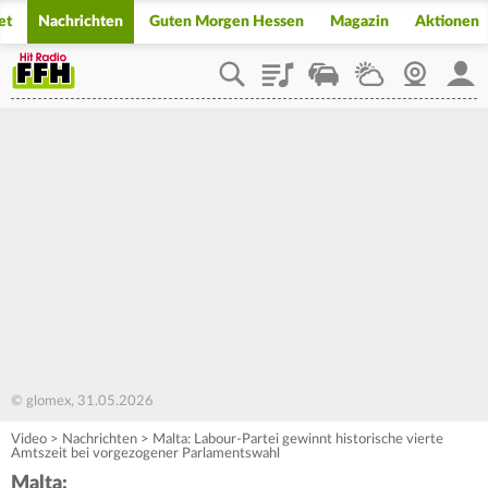
et
Nachrichten
Guten Morgen Hessen
Magazin
Aktionen
Playlist
Staupilot
Wetter
Webcam
Mein
© glomex, 31.05.2026
Video
>
Nachrichten
>
Malta: Labour-Partei gewinnt historische vierte
Amtszeit bei vorgezogener Parlamentswahl
Malta: