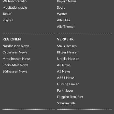
Weihnachtsradio
Bayern News
Meditationsradio
Sport
Top 40
Wetter
Playlist
Alle Orte
Alle Themen
REGIONEN
VERKEHR
Nordhessen News
Staus Hessen
Osthessen News
Blitzer Hessen
Mittelhessen News
Unfälle Hessen
Rhein-Main News
A3 News
Südhessen News
A5 News
A661 News
Günstig tanken
Parkhäuser
Flugplan Frankfurt
Schulausfälle