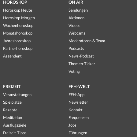
HOROSKOP
ON AIR
Horoskop Heute
Sendungen
Horoskop Morgen
Aktionen
Wochenhoroskop
Videos
Monatshoroskop
Webcams
Jahreshoroskop
Moderatoren & Team
Partnerhoroskop
Podcasts
Aszendent
News-Podcast
Themen-Ticker
Voting
FREIZEIT
FFH-WELT
Veranstaltungen
FFH-App
Spielplätze
Newsletter
Rezepte
Kontakt
Meditation
Frequenzen
Ausflugsziele
Jobs
Freizeit-Tipps
Führungen