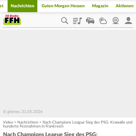
et
Nachrichten
Guten Morgen Hessen
Magazin
Aktionen
Playlist
Staupilot
Wetter
Webcam
Mein
© glomex, 31.05.2026
Video
>
Nachrichten
>
Nach Champions League Sieg des PSG: Krawalle und
hunderte Festnahmen in Frankreich
Nach Champions League Sieg des PSG: