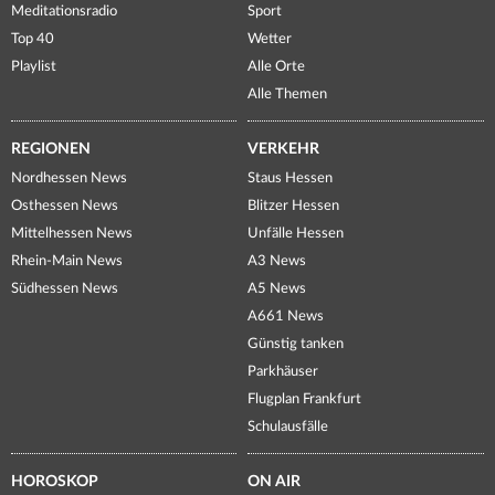
Meditationsradio
Sport
Top 40
Wetter
Playlist
Alle Orte
Alle Themen
REGIONEN
VERKEHR
Nordhessen News
Staus Hessen
Osthessen News
Blitzer Hessen
Mittelhessen News
Unfälle Hessen
Rhein-Main News
A3 News
Südhessen News
A5 News
A661 News
Günstig tanken
Parkhäuser
Flugplan Frankfurt
Schulausfälle
HOROSKOP
ON AIR