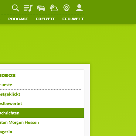
Playlist
Staupilot
Wetter
Webcam
Mein FFH
O
PODCAST
FREIZEIT
FFH-WELT
IDEOS
eueste
stgeklickt
estbewertet
achrichten
uten Morgen Hessen
agazin