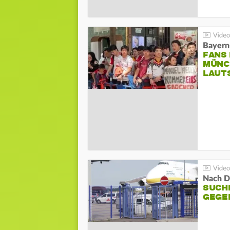
Bayern
FANS
MÜNC
LAUT
Nach D
SUCH
GEGE