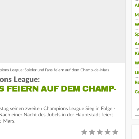
A
Mu
Wi
Sp
A
K
W
pions League: Spieler und Fans feiern auf dem Champ-de-Mars
Li
ons League:
Re
S FEIERN AUF DEM CHAMP-
G
stag seinen zweiten Champions League Sieg in Folge -
Nach einer Nacht des Jubels in der Hauptstadt feiert
e-Mars.