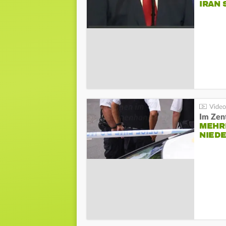
IRAN 
Im Zen
MEHR
NIED