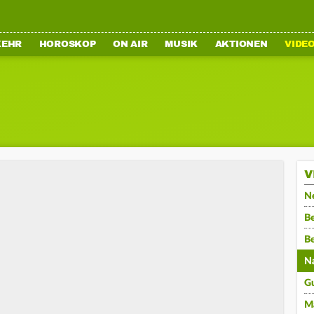
KEHR
HOROSKOP
ON AIR
MUSIK
AKTIONEN
VIDE
V
N
Be
B
N
G
M