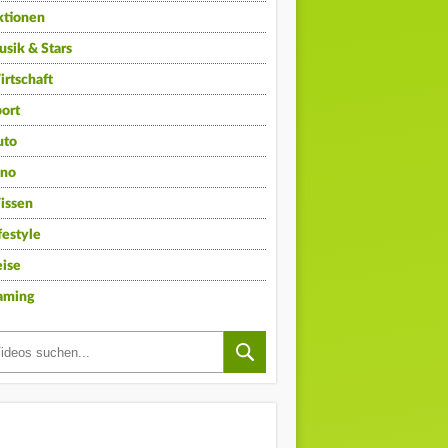
ktionen
sik & Stars
rtschaft
ort
uto
ino
issen
festyle
ise
aming