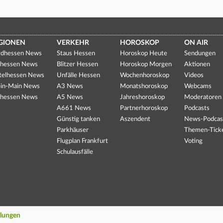
GIONEN
VERKEHR
HOROSKOP
ON AIR
dhessen News
Staus Hessen
Horoskop Heute
Sendungen
hessen News
Blitzer Hessen
Horoskop Morgen
Aktionen
telhessen News
Unfälle Hessen
Wochenhoroskop
Videos
in-Main News
A3 News
Monatshoroskop
Webcams
hessen News
A5 News
Jahreshoroskop
Moderatoren
A661 News
Partnerhoroskop
Podcasts
Günstig tanken
Aszendent
News-Podcas
Parkhäuser
Themen-Tick
Flugplan Frankfurt
Voting
Schulausfälle
llungen