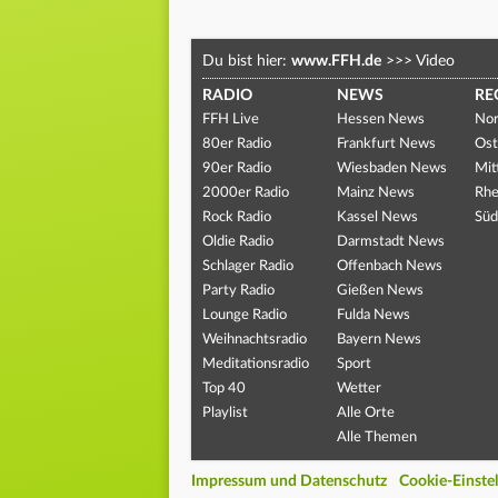
Du bist hier:
www.FFH.de
>>>
Video
RADIO
NEWS
RE
FFH Live
Hessen News
Nor
80er Radio
Frankfurt News
Ost
90er Radio
Wiesbaden News
Mit
2000er Radio
Mainz News
Rhe
Rock Radio
Kassel News
Süd
Oldie Radio
Darmstadt News
Schlager Radio
Offenbach News
Party Radio
Gießen News
Lounge Radio
Fulda News
Weihnachtsradio
Bayern News
Meditationsradio
Sport
Top 40
Wetter
Playlist
Alle Orte
Alle Themen
Impressum und Datenschutz
Cookie-Einste