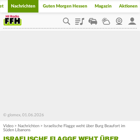
et
Nachrichten
Guten Morgen Hessen
Magazin
Aktionen
Playlist
Staupilot
Wetter
Webcam
Mein
© glomex, 01.06.2026
Video
>
Nachrichten
>
Israelische Flagge weht über Burg Beaufort im
Süden Libanons
ISRAELISCHE FLAGGE WEHT ÜBER