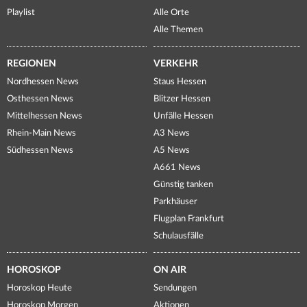
Playlist
Alle Orte
Alle Themen
REGIONEN
VERKEHR
Nordhessen News
Staus Hessen
Osthessen News
Blitzer Hessen
Mittelhessen News
Unfälle Hessen
Rhein-Main News
A3 News
Südhessen News
A5 News
A661 News
Günstig tanken
Parkhäuser
Flugplan Frankfurt
Schulausfälle
HOROSKOP
ON AIR
Horoskop Heute
Sendungen
Horoskop Morgen
Aktionen