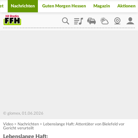
et
Nachrichten
Guten Morgen Hessen
Magazin
Aktionen
Playlist
Staupilot
Wetter
Webcam
Mein
© glomex, 01.06.2026
Video
>
Nachrichten
>
Lebenslange Haft: Attentäter von Bielefeld vor
Gericht verurteilt
Lebenslange Haft: