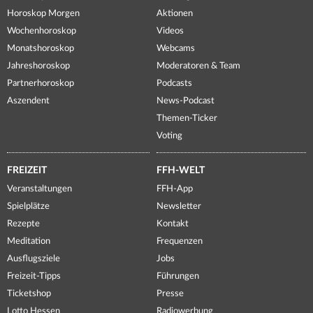
Horoskop Morgen
Aktionen
Wochenhoroskop
Videos
Monatshoroskop
Webcams
Jahreshoroskop
Moderatoren & Team
Partnerhoroskop
Podcasts
Aszendent
News-Podcast
Themen-Ticker
Voting
FREIZEIT
FFH-WELT
Veranstaltungen
FFH-App
Spielplätze
Newsletter
Rezepte
Kontakt
Meditation
Frequenzen
Ausflugsziele
Jobs
Freizeit-Tipps
Führungen
Ticketshop
Presse
Lotto Hessen
Radiowerbung