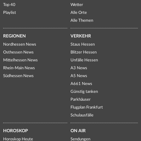
Top 40
Wetter
Playlist
Alle Orte
Alle Themen
REGIONEN
VERKEHR
Nordhessen News
Staus Hessen
Osthessen News
Blitzer Hessen
Mittelhessen News
Unfälle Hessen
Rhein-Main News
A3 News
Südhessen News
A5 News
A661 News
Günstig tanken
Parkhäuser
Flugplan Frankfurt
Schulausfälle
HOROSKOP
ON AIR
Horoskop Heute
Sendungen