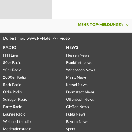
MEHR TOP-MELDUNGEN
Du bist hier:
www.FFH.de
>>>
Video
RADIO
NEWS
FFH Live
Hessen News
80er Radio
Frankfurt News
90er Radio
Wiesbaden News
2000er Radio
Mainz News
Rock Radio
Kassel News
Oldie Radio
Darmstadt News
Schlager Radio
Offenbach News
Party Radio
Gießen News
Lounge Radio
Fulda News
Weihnachtsradio
Bayern News
Meditationsradio
Sport