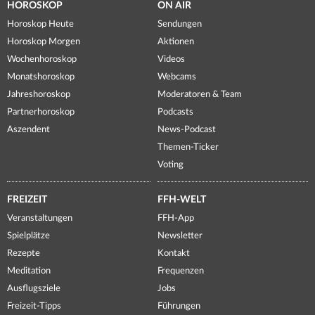
HOROSKOP
ON AIR
Horoskop Heute
Sendungen
Horoskop Morgen
Aktionen
Wochenhoroskop
Videos
Monatshoroskop
Webcams
Jahreshoroskop
Moderatoren & Team
Partnerhoroskop
Podcasts
Aszendent
News-Podcast
Themen-Ticker
Voting
FREIZEIT
FFH-WELT
Veranstaltungen
FFH-App
Spielplätze
Newsletter
Rezepte
Kontakt
Meditation
Frequenzen
Ausflugsziele
Jobs
Freizeit-Tipps
Führungen