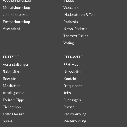
Wochenhoroskop
Videos
Monatshoroskop
Webcams
Jahreshoroskop
Moderatoren & Team
Partnerhoroskop
Podcasts
Aszendent
News-Podcast
Themen-Ticker
Voting
FREIZEIT
FFH-WELT
Veranstaltungen
FFH-App
Spielplätze
Newsletter
Rezepte
Kontakt
Meditation
Frequenzen
Ausflugsziele
Jobs
Freizeit-Tipps
Führungen
Ticketshop
Presse
Lotto Hessen
Radiowerbung
Spiele
Weiterbildung