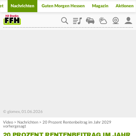
et
Nachrichten
Guten Morgen Hessen
Magazin
Aktionen
Playlist
Staupilot
Wetter
Webcam
Mein
© glomex, 01.06.2026
Video
>
Nachrichten
>
20 Prozent Rentenbeitrag im Jahr 2029
vorhergesagt
20 PROZENT RENTENBEITRAG IM JAHR