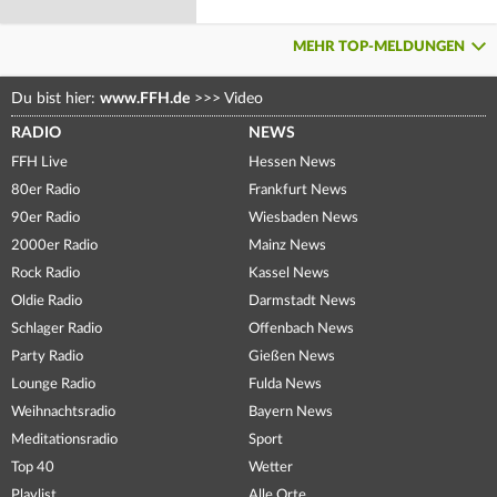
MEHR TOP-MELDUNGEN
Du bist hier:
www.FFH.de
>>>
Video
RADIO
NEWS
FFH Live
Hessen News
80er Radio
Frankfurt News
90er Radio
Wiesbaden News
2000er Radio
Mainz News
Rock Radio
Kassel News
Oldie Radio
Darmstadt News
Schlager Radio
Offenbach News
Party Radio
Gießen News
Lounge Radio
Fulda News
Weihnachtsradio
Bayern News
Meditationsradio
Sport
Top 40
Wetter
Playlist
Alle Orte