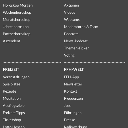
Horoskop Morgen
Aktionen
Wochenhoroskop
Videos
Monatshoroskop
Webcams
Jahreshoroskop
Moderatoren & Team
Partnerhoroskop
Podcasts
Aszendent
News-Podcast
Themen-Ticker
Voting
FREIZEIT
FFH-WELT
Veranstaltungen
FFH-App
Spielplätze
Newsletter
Rezepte
Kontakt
Meditation
Frequenzen
Ausflugsziele
Jobs
Freizeit-Tipps
Führungen
Ticketshop
Presse
Lotto Hessen
Radiowerbung