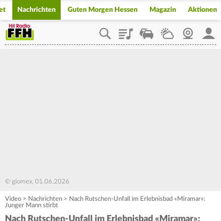
et
Nachrichten
Guten Morgen Hessen
Magazin
Aktionen
Playlist
Staupilot
Wetter
Webcam
Mein
© glomex, 01.06.2026
Video
>
Nachrichten
>
Nach Rutschen-Unfall im Erlebnisbad «Miramar»:
Junger Mann stirbt
Nach Rutschen-Unfall im Erlebnisbad «Miramar»: