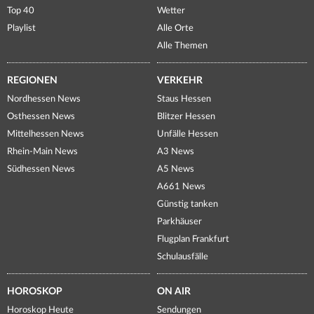
Top 40
Wetter
Playlist
Alle Orte
Alle Themen
REGIONEN
VERKEHR
Nordhessen News
Staus Hessen
Osthessen News
Blitzer Hessen
Mittelhessen News
Unfälle Hessen
Rhein-Main News
A3 News
Südhessen News
A5 News
A661 News
Günstig tanken
Parkhäuser
Flugplan Frankfurt
Schulausfälle
HOROSKOP
ON AIR
Horoskop Heute
Sendungen