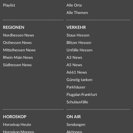
Playlist
Alle Orte
Alle Themen
REGIONEN
VERKEHR
Nordhessen News
Staus Hessen
Osthessen News
Blitzer Hessen
Mittelhessen News
Unfälle Hessen
Rhein-Main News
A3 News
Südhessen News
A5 News
A661 News
Günstig tanken
Parkhäuser
Flugplan Frankfurt
Schulausfälle
HOROSKOP
ON AIR
Horoskop Heute
Sendungen
Horoskop Morgen
Aktionen