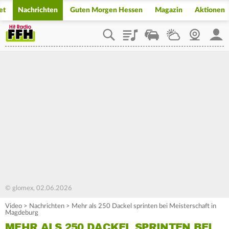
et
Nachrichten
Guten Morgen Hessen
Magazin
Aktionen
Playlist
Staupilot
Wetter
Webcam
Mein
© glomex, 02.06.2026
Video
>
Nachrichten
>
Mehr als 250 Dackel sprinten bei Meisterschaft in
Magdeburg
MEHR ALS 250 DACKEL SPRINTEN BEI