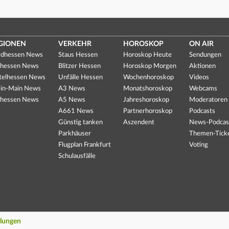
GIONEN
VERKEHR
HOROSKOP
ON AIR
dhessen News
Staus Hessen
Horoskop Heute
Sendungen
hessen News
Blitzer Hessen
Horoskop Morgen
Aktionen
telhessen News
Unfälle Hessen
Wochenhoroskop
Videos
in-Main News
A3 News
Monatshoroskop
Webcams
hessen News
A5 News
Jahreshoroskop
Moderatoren
A661 News
Partnerhoroskop
Podcasts
Günstig tanken
Aszendent
News-Podcas
Parkhäuser
Themen-Tick
Flugplan Frankfurt
Voting
Schulausfälle
llungen