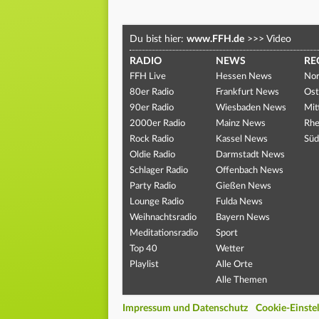
Du bist hier:
www.FFH.de
>>>
Video
RADIO
NEWS
RE
FFH Live
Hessen News
Nor
80er Radio
Frankfurt News
Ost
90er Radio
Wiesbaden News
Mit
2000er Radio
Mainz News
Rhe
Rock Radio
Kassel News
Süd
Oldie Radio
Darmstadt News
Schlager Radio
Offenbach News
Party Radio
Gießen News
Lounge Radio
Fulda News
Weihnachtsradio
Bayern News
Meditationsradio
Sport
Top 40
Wetter
Playlist
Alle Orte
Alle Themen
Impressum und Datenschutz
Cookie-Einste