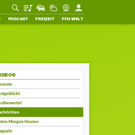
Playlist
Staupilot
Wetter
Webcam
Mein FFH
O
PODCAST
FREIZEIT
FFH-WELT
IDEOS
eueste
stgeklickt
estbewertet
achrichten
uten Morgen Hessen
agazin