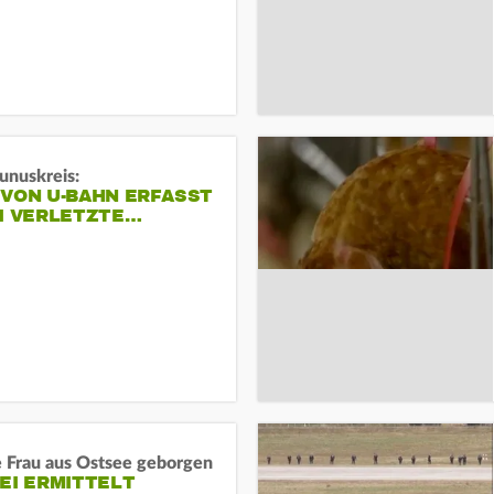
unuskreis:
 VON U-BAHN ERFASST
EI VERLETZTE…
e Frau aus Ostsee geborgen
EI ERMITTELT