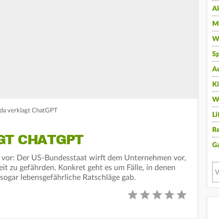
A
Mu
Wi
Sp
A
K
W
rida verklagt ChatGPT
Li
Re
GT CHATGPT
G
AI vor: Der US-Bundesstaat wirft dem Unternehmen vor,
it zu gefährden. Konkret geht es um Fälle, in denen
 sogar lebensgefährliche Ratschläge gab.