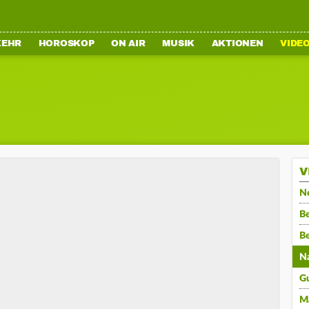
KEHR
HOROSKOP
ON AIR
MUSIK
AKTIONEN
VIDE
V
N
Be
B
N
G
M