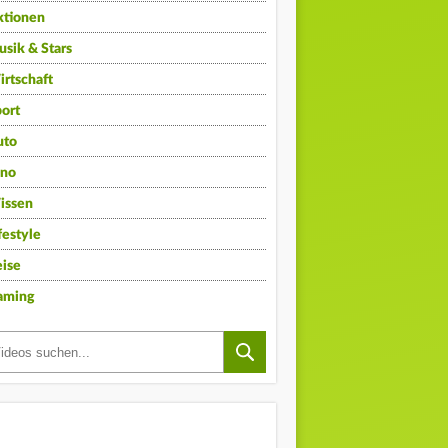
ktionen
sik & Stars
rtschaft
ort
uto
ino
issen
festyle
ise
aming