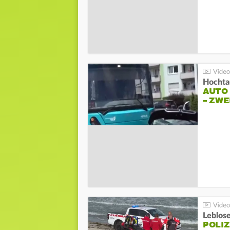
Hochta
AUTO
– ZW
Leblos
POLIZ