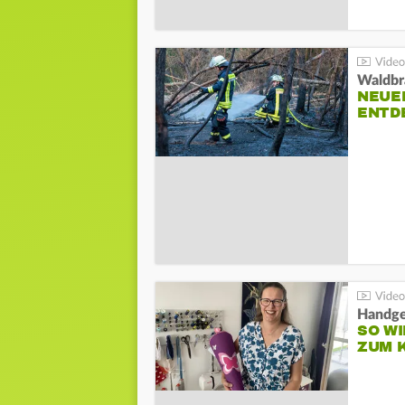
Waldbr
NEUE
ENTD
Handge
SO WI
ZUM 