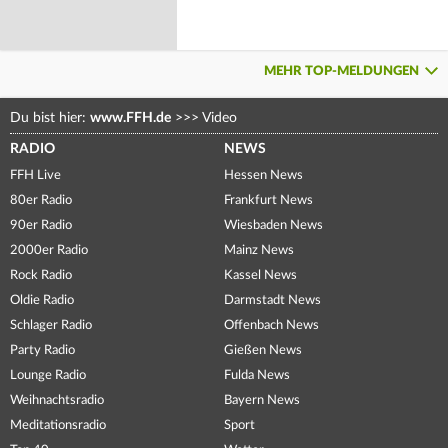
MEHR TOP-MELDUNGEN
Du bist hier:
www.FFH.de
>>>
Video
RADIO
NEWS
FFH Live
Hessen News
80er Radio
Frankfurt News
90er Radio
Wiesbaden News
2000er Radio
Mainz News
Rock Radio
Kassel News
Oldie Radio
Darmstadt News
Schlager Radio
Offenbach News
Party Radio
Gießen News
Lounge Radio
Fulda News
Weihnachtsradio
Bayern News
Meditationsradio
Sport