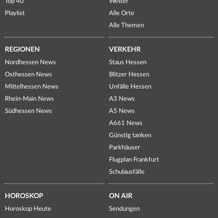
Top 40
Wetter
Playlist
Alle Orte
Alle Themen
REGIONEN
VERKEHR
Nordhessen News
Staus Hessen
Osthessen News
Blitzer Hessen
Mittelhessen News
Unfälle Hessen
Rhein-Main News
A3 News
Südhessen News
A5 News
A661 News
Günstig tanken
Parkhäuser
Flugplan Frankfurt
Schulausfälle
HOROSKOP
ON AIR
Horoskop Heute
Sendungen