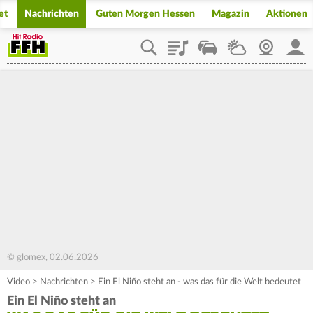
et
Nachrichten
Guten Morgen Hessen
Magazin
Aktionen
Playlist
Staupilot
Wetter
Webcam
Mein
© glomex, 02.06.2026
Video
>
Nachrichten
>
Ein El Niño steht an - was das für die Welt bedeutet
Ein El Niño steht an