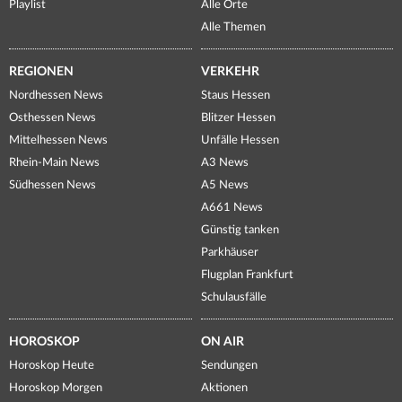
Playlist
Alle Orte
Alle Themen
REGIONEN
VERKEHR
Nordhessen News
Staus Hessen
Osthessen News
Blitzer Hessen
Mittelhessen News
Unfälle Hessen
Rhein-Main News
A3 News
Südhessen News
A5 News
A661 News
Günstig tanken
Parkhäuser
Flugplan Frankfurt
Schulausfälle
HOROSKOP
ON AIR
Horoskop Heute
Sendungen
Horoskop Morgen
Aktionen