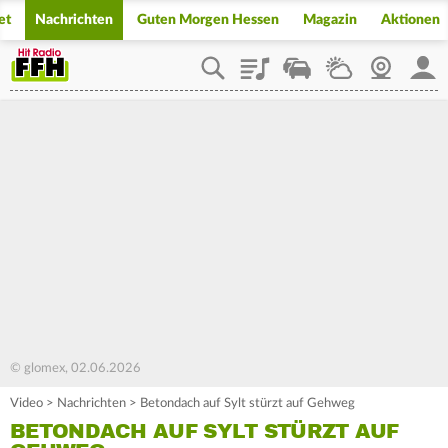
et
Nachrichten
Guten Morgen Hessen
Magazin
Aktionen
Playlist
Staupilot
Wetter
Webcam
Mein
© glomex, 02.06.2026
Video
>
Nachrichten
>
Betondach auf Sylt stürzt auf Gehweg
BETONDACH AUF SYLT STÜRZT AUF