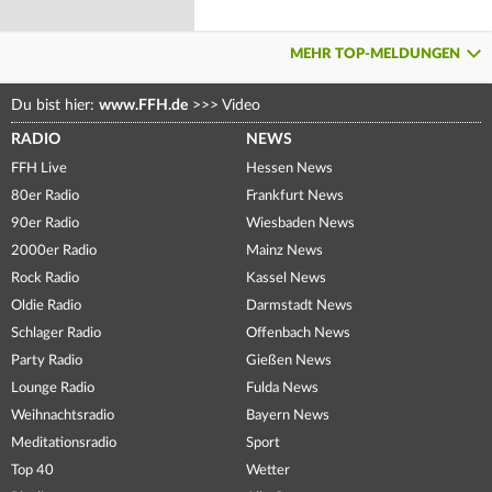
MEHR TOP-MELDUNGEN
Du bist hier:
www.FFH.de
>>>
Video
RADIO
NEWS
FFH Live
Hessen News
80er Radio
Frankfurt News
90er Radio
Wiesbaden News
2000er Radio
Mainz News
Rock Radio
Kassel News
Oldie Radio
Darmstadt News
Schlager Radio
Offenbach News
Party Radio
Gießen News
Lounge Radio
Fulda News
Weihnachtsradio
Bayern News
Meditationsradio
Sport
Top 40
Wetter