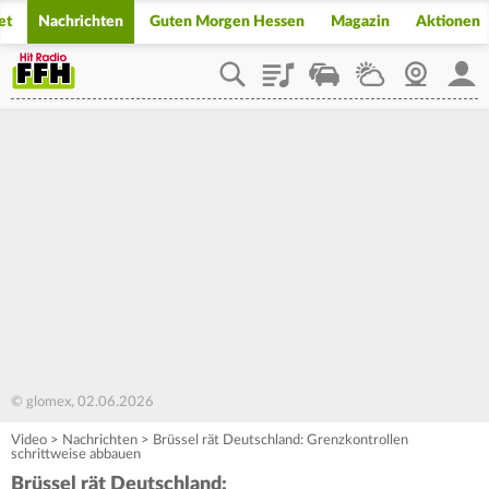
et
Nachrichten
Guten Morgen Hessen
Magazin
Aktionen
Playlist
Staupilot
Wetter
Webcam
Mein
© glomex, 02.06.2026
Video
>
Nachrichten
>
Brüssel rät Deutschland: Grenzkontrollen
schrittweise abbauen
Brüssel rät Deutschland: