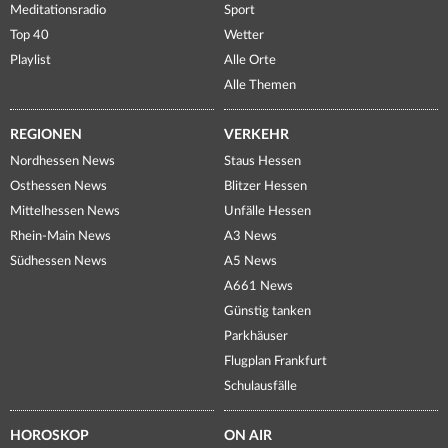
Meditationsradio
Sport
Top 40
Wetter
Playlist
Alle Orte
Alle Themen
REGIONEN
VERKEHR
Nordhessen News
Staus Hessen
Osthessen News
Blitzer Hessen
Mittelhessen News
Unfälle Hessen
Rhein-Main News
A3 News
Südhessen News
A5 News
A661 News
Günstig tanken
Parkhäuser
Flugplan Frankfurt
Schulausfälle
HOROSKOP
ON AIR