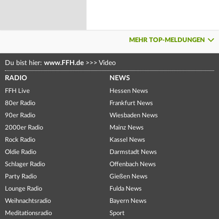
MEHR TOP-MELDUNGEN
Du bist hier:
www.FFH.de
>>>
Video
RADIO
NEWS
FFH Live
Hessen News
80er Radio
Frankfurt News
90er Radio
Wiesbaden News
2000er Radio
Mainz News
Rock Radio
Kassel News
Oldie Radio
Darmstadt News
Schlager Radio
Offenbach News
Party Radio
Gießen News
Lounge Radio
Fulda News
Weihnachtsradio
Bayern News
Meditationsradio
Sport