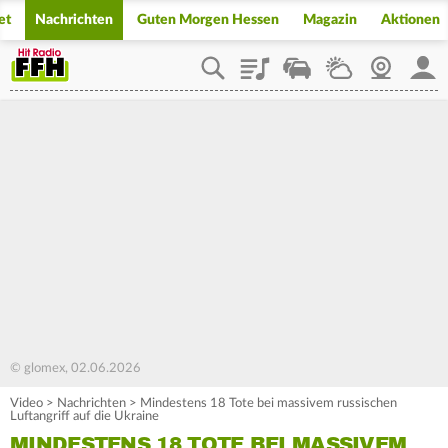
et
Nachrichten
Guten Morgen Hessen
Magazin
Aktionen
Playlist
Staupilot
Wetter
Webcam
Mein
© glomex, 02.06.2026
Video
>
Nachrichten
>
Mindestens 18 Tote bei massivem russischen
Luftangriff auf die Ukraine
MINDESTENS 18 TOTE BEI MASSIVEM