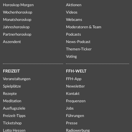
Horoskop Morgen
Aktionen
Wochenhoroskop
Videos
Monatshoroskop
Webcams
Jahreshoroskop
Moderatoren & Team
Partnerhoroskop
Podcasts
Aszendent
News-Podcast
Themen-Ticker
Voting
FREIZEIT
FFH-WELT
Veranstaltungen
FFH-App
Spielplätze
Newsletter
Rezepte
Kontakt
Meditation
Frequenzen
Ausflugsziele
Jobs
Freizeit-Tipps
Führungen
Ticketshop
Presse
Lotto Hessen
Radiowerbung