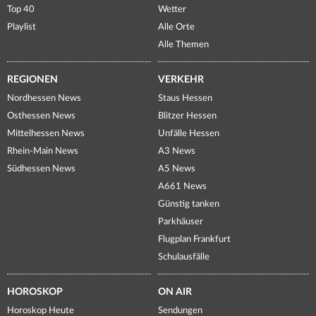
Top 40
Wetter
Playlist
Alle Orte
Alle Themen
REGIONEN
VERKEHR
Nordhessen News
Staus Hessen
Osthessen News
Blitzer Hessen
Mittelhessen News
Unfälle Hessen
Rhein-Main News
A3 News
Südhessen News
A5 News
A661 News
Günstig tanken
Parkhäuser
Flugplan Frankfurt
Schulausfälle
HOROSKOP
ON AIR
Horoskop Heute
Sendungen