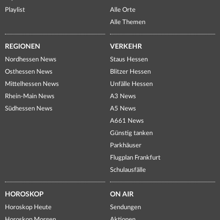
Playlist
Alle Orte
Alle Themen
REGIONEN
VERKEHR
Nordhessen News
Staus Hessen
Osthessen News
Blitzer Hessen
Mittelhessen News
Unfälle Hessen
Rhein-Main News
A3 News
Südhessen News
A5 News
A661 News
Günstig tanken
Parkhäuser
Flugplan Frankfurt
Schulausfälle
HOROSKOP
ON AIR
Horoskop Heute
Sendungen
Horoskop Morgen
Aktionen