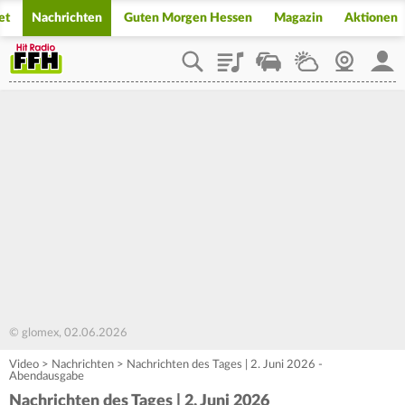
et
Nachrichten
Guten Morgen Hessen
Magazin
Aktionen
Playlist
Staupilot
Wetter
Webcam
Mein
© glomex, 02.06.2026
Video
>
Nachrichten
>
Nachrichten des Tages | 2. Juni 2026 -
Abendausgabe
Nachrichten des Tages | 2. Juni 2026