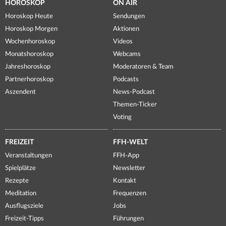
HOROSKOP
ON AIR
Horoskop Heute
Sendungen
Horoskop Morgen
Aktionen
Wochenhoroskop
Videos
Monatshoroskop
Webcams
Jahreshoroskop
Moderatoren & Team
Partnerhoroskop
Podcasts
Aszendent
News-Podcast
Themen-Ticker
Voting
FREIZEIT
FFH-WELT
Veranstaltungen
FFH-App
Spielplätze
Newsletter
Rezepte
Kontakt
Meditation
Frequenzen
Ausflugsziele
Jobs
Freizeit-Tipps
Führungen