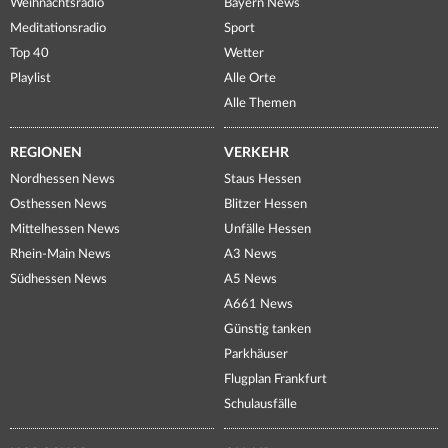
Weihnachtsradio
Bayern News
Meditationsradio
Sport
Top 40
Wetter
Playlist
Alle Orte
Alle Themen
REGIONEN
VERKEHR
Nordhessen News
Staus Hessen
Osthessen News
Blitzer Hessen
Mittelhessen News
Unfälle Hessen
Rhein-Main News
A3 News
Südhessen News
A5 News
A661 News
Günstig tanken
Parkhäuser
Flugplan Frankfurt
Schulausfälle