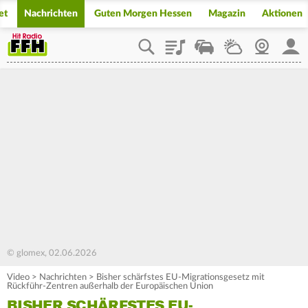
et
Nachrichten
Guten Morgen Hessen
Magazin
Aktionen
Playlist
Staupilot
Wetter
Webcam
Mein
© glomex, 02.06.2026
Video
>
Nachrichten
>
Bisher schärfstes EU-Migrationsgesetz mit
Rückführ-Zentren außerhalb der Europäischen Union
BISHER SCHÄRFSTES EU-