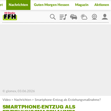
et
Nachrichten
Guten Morgen Hessen
Magazin
Aktionen
Playlist
Staupilot
Wetter
Webcam
Mein
© glomex, 03.06.2026
Video
>
Nachrichten
>
Smartphone-Entzug als Erziehungsmaßnahme?
SMARTPHONE-ENTZUG ALS