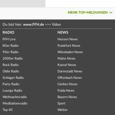
MEHR TOP-MELDUNGEN
Du bist hier:
www.FFH.de
>>>
Video
RADIO
NEWS
FFH Live
Hessen News
80er Radio
Frankfurt News
90er Radio
Wiesbaden News
2000er Radio
Mainz News
Rock Radio
Kassel News
Oldie Radio
Darmstadt News
Schlager Radio
Offenbach News
Party Radio
Gießen News
Lounge Radio
Fulda News
Weihnachtsradio
Bayern News
Meditationsradio
Sport
Top 40
Wetter