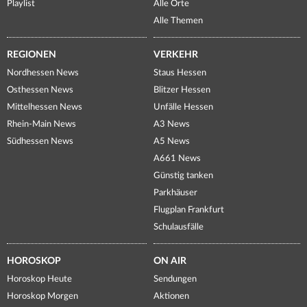
Playlist
Alle Orte
Alle Themen
REGIONEN
VERKEHR
Nordhessen News
Staus Hessen
Osthessen News
Blitzer Hessen
Mittelhessen News
Unfälle Hessen
Rhein-Main News
A3 News
Südhessen News
A5 News
A661 News
Günstig tanken
Parkhäuser
Flugplan Frankfurt
Schulausfälle
HOROSKOP
ON AIR
Horoskop Heute
Sendungen
Horoskop Morgen
Aktionen