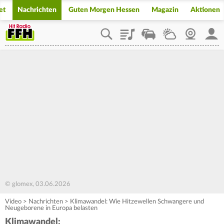
et
Nachrichten
Guten Morgen Hessen
Magazin
Aktionen
Playlist
Staupilot
Wetter
Webcam
Mein
© glomex, 03.06.2026
Video
>
Nachrichten
>
Klimawandel: Wie Hitzewellen Schwangere und
Neugeborene in Europa belasten
Klimawandel: