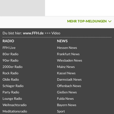
MEHR TOP-MELDUNGEN
Du bist hier:
www.FFH.de
>>>
Video
RADIO
NEWS
FFH Live
Hessen News
80er Radio
Frankfurt News
90er Radio
Wiesbaden News
2000er Radio
Mainz News
Rock Radio
Kassel News
Oldie Radio
Darmstadt News
Schlager Radio
Offenbach News
Party Radio
Gießen News
Lounge Radio
Fulda News
Weihnachtsradio
Bayern News
Meditationsradio
Sport