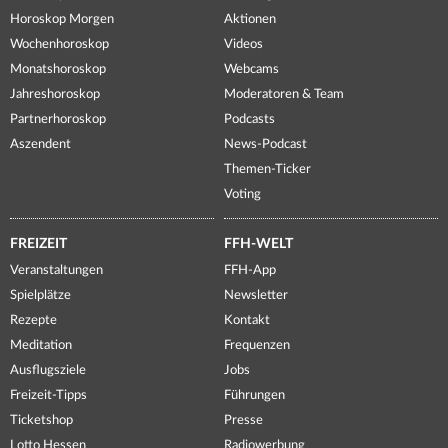
Horoskop Morgen
Aktionen
Wochenhoroskop
Videos
Monatshoroskop
Webcams
Jahreshoroskop
Moderatoren & Team
Partnerhoroskop
Podcasts
Aszendent
News-Podcast
Themen-Ticker
Voting
FREIZEIT
FFH-WELT
Veranstaltungen
FFH-App
Spielplätze
Newsletter
Rezepte
Kontakt
Meditation
Frequenzen
Ausflugsziele
Jobs
Freizeit-Tipps
Führungen
Ticketshop
Presse
Lotto Hessen
Radiowerbung