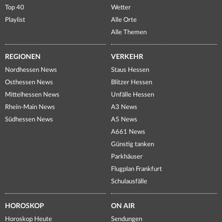
Top 40
Wetter
Playlist
Alle Orte
Alle Themen
REGIONEN
VERKEHR
Nordhessen News
Staus Hessen
Osthessen News
Blitzer Hessen
Mittelhessen News
Unfälle Hessen
Rhein-Main News
A3 News
Südhessen News
A5 News
A661 News
Günstig tanken
Parkhäuser
Flugplan Frankfurt
Schulausfälle
HOROSKOP
ON AIR
Horoskop Heute
Sendungen