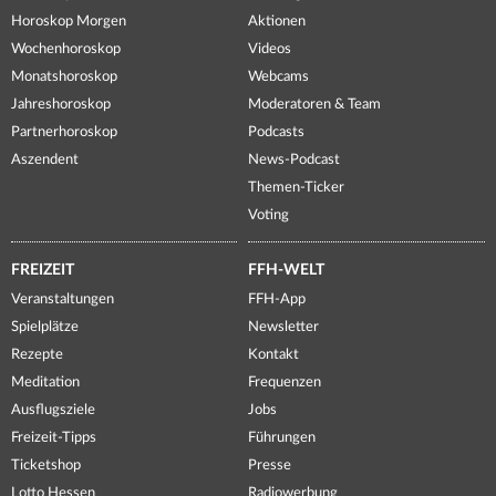
Horoskop Morgen
Aktionen
Wochenhoroskop
Videos
Monatshoroskop
Webcams
Jahreshoroskop
Moderatoren & Team
Partnerhoroskop
Podcasts
Aszendent
News-Podcast
Themen-Ticker
Voting
FREIZEIT
FFH-WELT
Veranstaltungen
FFH-App
Spielplätze
Newsletter
Rezepte
Kontakt
Meditation
Frequenzen
Ausflugsziele
Jobs
Freizeit-Tipps
Führungen
Ticketshop
Presse
Lotto Hessen
Radiowerbung