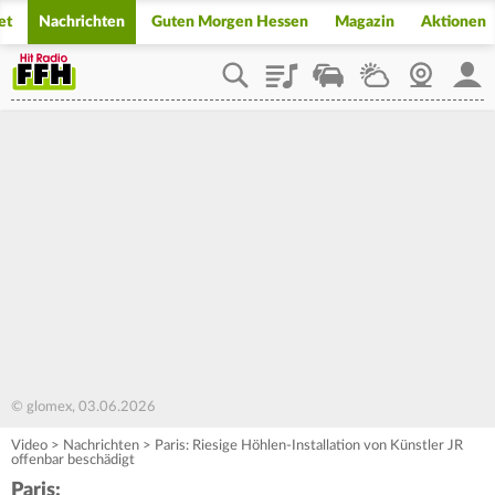
et
Nachrichten
Guten Morgen Hessen
Magazin
Aktionen
Playlist
Staupilot
Wetter
Webcam
Mein
© glomex, 03.06.2026
Video
>
Nachrichten
>
Paris: Riesige Höhlen-Installation von Künstler JR
offenbar beschädigt
Paris: