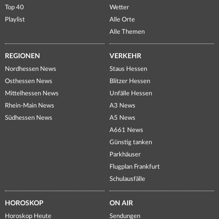
Top 40
Wetter
Playlist
Alle Orte
Alle Themen
REGIONEN
VERKEHR
Nordhessen News
Staus Hessen
Osthessen News
Blitzer Hessen
Mittelhessen News
Unfälle Hessen
Rhein-Main News
A3 News
Südhessen News
A5 News
A661 News
Günstig tanken
Parkhäuser
Flugplan Frankfurt
Schulausfälle
HOROSKOP
ON AIR
Horoskop Heute
Sendungen