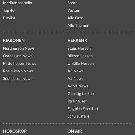
Meditationsradio
Sport
Top 40
Wetter
Playlist
Alle Orte
Alle Themen
REGIONEN
VERKEHR
Nordhessen News
Staus Hessen
Osthessen News
Blitzer Hessen
Mittelhessen News
Unfälle Hessen
Rhein-Main News
A3 News
Südhessen News
A5 News
A661 News
Günstig tanken
Parkhäuser
Flugplan Frankfurt
Schulausfälle
HOROSKOP
ON AIR