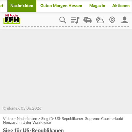
et
Nachrichten
Guten Morgen Hessen
Magazin
Aktionen
Playlist
Staupilot
Wetter
Webcam
Mein
© glomex, 03.06.2026
Video
>
Nachrichten
>
Sieg für US-Republikaner: Supreme Court erlaubt
Neuzuschnitt der Wahlkreise
Sieg für US-Republikaner: