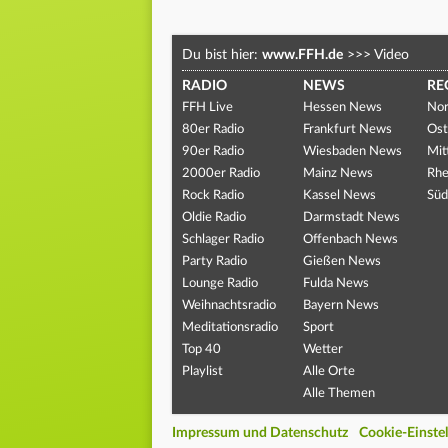
Du bist hier:
www.FFH.de
>>>
Video
RADIO
NEWS
RE
FFH Live
Hessen News
Nor
80er Radio
Frankfurt News
Ost
90er Radio
Wiesbaden News
Mit
2000er Radio
Mainz News
Rhe
Rock Radio
Kassel News
Süd
Oldie Radio
Darmstadt News
Schlager Radio
Offenbach News
Party Radio
Gießen News
Lounge Radio
Fulda News
Weihnachtsradio
Bayern News
Meditationsradio
Sport
Top 40
Wetter
Playlist
Alle Orte
Alle Themen
Impressum und Datenschutz
Cookie-Einste