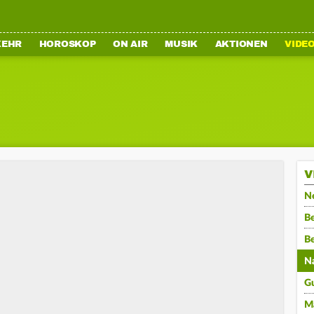
KEHR
HOROSKOP
ON AIR
MUSIK
AKTIONEN
VIDE
V
N
Be
B
N
G
M