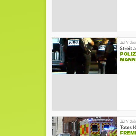
Streit 
POLIZ
ANN I
Totes 
FREM