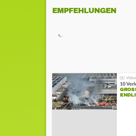
EMPFEHLUNGEN
10 Ver
GROSS
NDLI