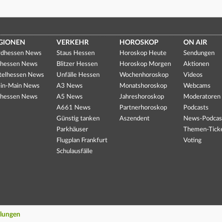
GIONEN
VERKEHR
HOROSKOP
ON AIR
dhessen News
Staus Hessen
Horoskop Heute
Sendungen
hessen News
Blitzer Hessen
Horoskop Morgen
Aktionen
telhessen News
Unfälle Hessen
Wochenhoroskop
Videos
in-Main News
A3 News
Monatshoroskop
Webcams
hessen News
A5 News
Jahreshoroskop
Moderatoren
A661 News
Partnerhoroskop
Podcasts
Günstig tanken
Aszendent
News-Podcas
Parkhäuser
Themen-Tick
Flugplan Frankfurt
Voting
Schulausfälle
llungen