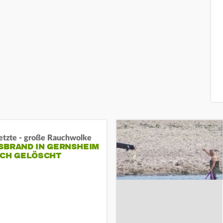
letzte - große Rauchwolke
BRAND IN GERNSHEIM E
CH GELÖSCHT