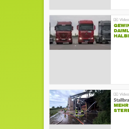
GEWI
DAIM
HALB
Stallbr
MEHR 
STER