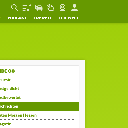
Playlist
Staupilot
Wetter
Webcam
Mein FFH
O
PODCAST
FREIZEIT
FFH-WELT
IDEOS
eueste
stgeklickt
estbewertet
achrichten
uten Morgen Hessen
agazin