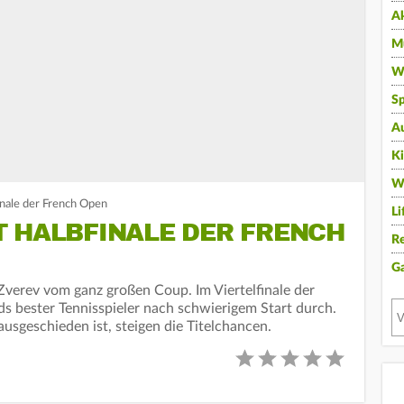
A
Mu
Wi
Sp
A
K
W
inale der French Open
Li
T HALBFINALE DER FRENCH
Re
G
verev vom ganz großen Coup. Im Viertelfinale der
s bester Tennisspieler nach schwierigem Start durch.
ausgeschieden ist, steigen die Titelchancen.