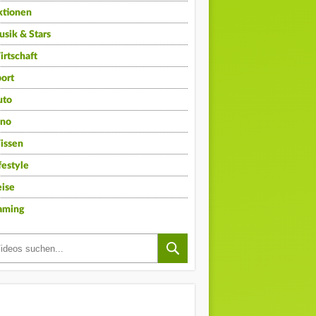
ktionen
sik & Stars
rtschaft
ort
uto
ino
issen
festyle
ise
aming