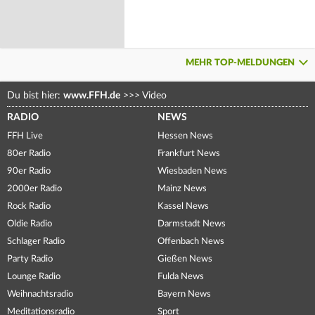
MEHR TOP-MELDUNGEN
Du bist hier:
www.FFH.de
>>>
Video
RADIO
NEWS
FFH Live
Hessen News
80er Radio
Frankfurt News
90er Radio
Wiesbaden News
2000er Radio
Mainz News
Rock Radio
Kassel News
Oldie Radio
Darmstadt News
Schlager Radio
Offenbach News
Party Radio
Gießen News
Lounge Radio
Fulda News
Weihnachtsradio
Bayern News
Meditationsradio
Sport