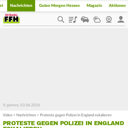
et
Nachrichten
Guten Morgen Hessen
Magazin
Aktionen
Playlist
Staupilot
Wetter
Webcam
Mein
© glomex, 03.06.2026
Video
>
Nachrichten
>
Proteste gegen Polizei in England eskalieren
PROTESTE GEGEN POLIZEI IN ENGLAND