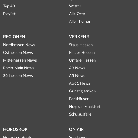
Top 40
Wetter
Playlist
Alle Orte
Alle Themen
REGIONEN
VERKEHR
Nordhessen News
Staus Hessen
Osthessen News
Blitzer Hessen
Mittelhessen News
Unfälle Hessen
Rhein-Main News
A3 News
Südhessen News
A5 News
A661 News
Günstig tanken
Parkhäuser
Flugplan Frankfurt
Schulausfälle
HOROSKOP
ON AIR
Horoskop Heute
Sendungen