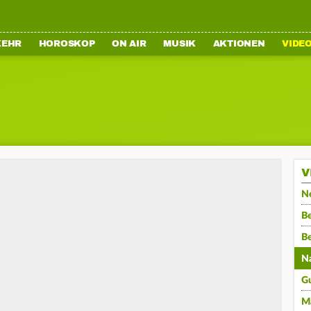
KEHR
HOROSKOP
ON AIR
MUSIK
AKTIONEN
VIDE
V
N
Be
B
N
G
M