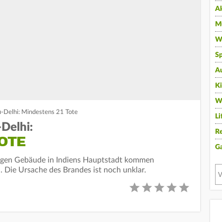
A
Mu
Wi
Sp
A
K
W
u-Delhi: Mindestens 21 Tote
Li
Delhi:
Re
OTE
G
kigen Gebäude in Indiens Hauptstadt kommen
Die Ursache des Brandes ist noch unklar.