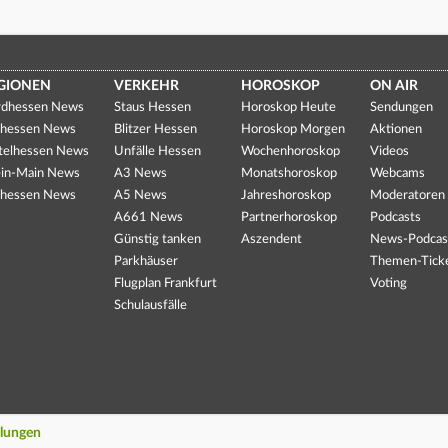
GIONEN
VERKEHR
HOROSKOP
ON AIR
dhessen News
Staus Hessen
Horoskop Heute
Sendungen
hessen News
Blitzer Hessen
Horoskop Morgen
Aktionen
telhessen News
Unfälle Hessen
Wochenhoroskop
Videos
in-Main News
A3 News
Monatshoroskop
Webcams
hessen News
A5 News
Jahreshoroskop
Moderatoren
A661 News
Partnerhoroskop
Podcasts
Günstig tanken
Aszendent
News-Podcas
Parkhäuser
Themen-Tick
Flugplan Frankfurt
Voting
Schulausfälle
llungen