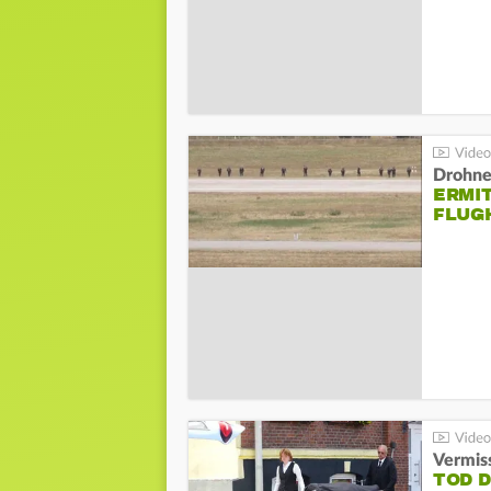
Drohnen
ERMI
FLUG
Vermis
TOD 