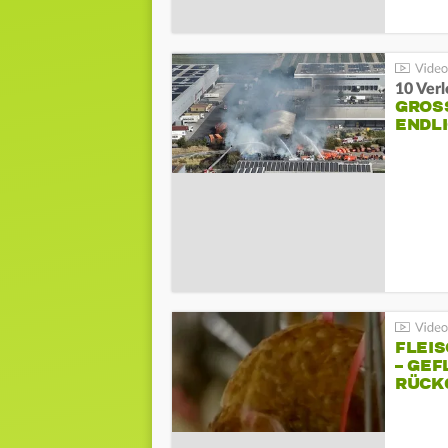
10 Ver
GROSS
NDLI
FLEI
– GEF
ÜCKG