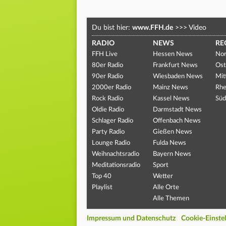
Du bist hier:
www.FFH.de
>>>
Video
RADIO
NEWS
RE
FFH Live
Hessen News
Nor
80er Radio
Frankfurt News
Ost
90er Radio
Wiesbaden News
Mit
2000er Radio
Mainz News
Rhe
Rock Radio
Kassel News
Süd
Oldie Radio
Darmstadt News
Schlager Radio
Offenbach News
Party Radio
Gießen News
Lounge Radio
Fulda News
Weihnachtsradio
Bayern News
Meditationsradio
Sport
Top 40
Wetter
Playlist
Alle Orte
Alle Themen
Impressum und Datenschutz
Cookie-Einste