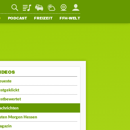
Playlist
Staupilot
Wetter
Webcam
Mein FFH
O
PODCAST
FREIZEIT
FFH-WELT
IDEOS
eueste
stgeklickt
estbewertet
achrichten
uten Morgen Hessen
agazin