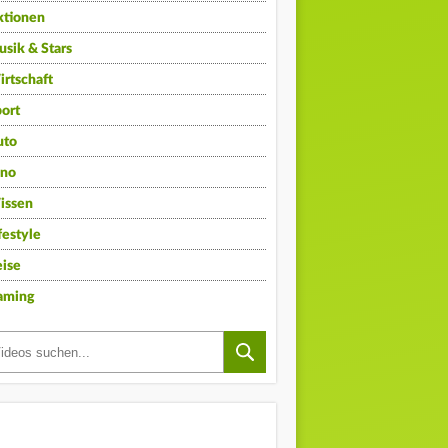
ktionen
sik & Stars
rtschaft
ort
uto
ino
issen
festyle
ise
aming