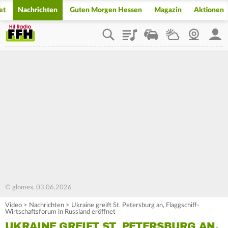
et
Nachrichten
Guten Morgen Hessen
Magazin
Aktionen
Playlist
Staupilot
Wetter
Webcam
Mein
© glomex, 03.06.2026
Video
>
Nachrichten
>
Ukraine greift St. Petersburg an, Flaggschiff-
Wirtschaftsforum in Russland eröffnet
UKRAINE GREIFT ST. PETERSBURG AN,