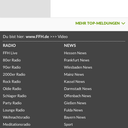
MEHR TOP-MELDUNGEN
Du bist hier:
www.FFH.de
>>>
Video
RADIO
NEWS
FFH Live
Hessen News
80er Radio
Frankfurt News
90er Radio
Wiesbaden News
2000er Radio
Mainz News
Rock Radio
Kassel News
Oldie Radio
Darmstadt News
Schlager Radio
Offenbach News
Party Radio
Gießen News
Lounge Radio
Fulda News
Weihnachtsradio
Bayern News
Meditationsradio
Sport