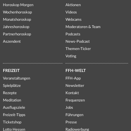
Horoskop Morgen
Aktionen
Wochenhoroskop
Videos
Monatshoroskop
Webcams
Jahreshoroskop
Moderatoren & Team
Partnerhoroskop
Podcasts
Aszendent
News-Podcast
Themen-Ticker
Voting
FREIZEIT
FFH-WELT
Veranstaltungen
FFH-App
Spielplätze
Newsletter
Rezepte
Kontakt
Meditation
Frequenzen
Ausflugsziele
Jobs
Freizeit-Tipps
Führungen
Ticketshop
Presse
Lotto Hessen
Radiowerbung