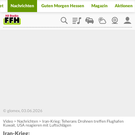
et
Nachrichten
Guten Morgen Hessen
Magazin
Aktionen
Playlist
Staupilot
Wetter
Webcam
Mein
© glomex, 03.06.2026
Video
>
Nachrichten
>
Iran-Krieg: Teherans Drohnen treffen Flughafen
Kuwait, USA reagieren mit Luftschlägen
Iran-Krieg: