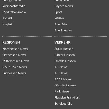
Lounge Radio
Fulda News
Weihnachtsradio
Bayern News
Meditationsradio
Sport
Top 40
Wetter
Playlist
Alle Orte
Alle Themen
REGIONEN
VERKEHR
Nordhessen News
Staus Hessen
Osthessen News
Blitzer Hessen
Mittelhessen News
Unfälle Hessen
Rhein-Main News
A3 News
Südhessen News
A5 News
A661 News
Günstig tanken
Parkhäuser
Flugplan Frankfurt
Schulausfälle