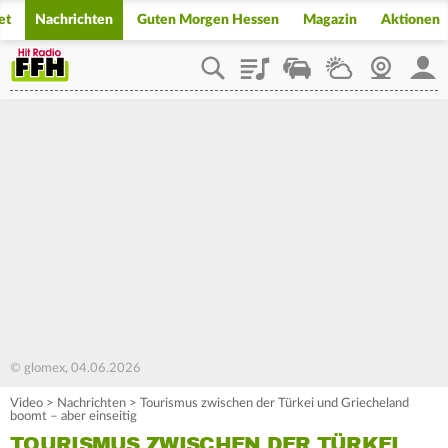
et
Nachrichten
Guten Morgen Hessen
Magazin
Aktionen
Playlist
Staupilot
Wetter
Webcam
Mein
© glomex, 04.06.2026
Video
>
Nachrichten
>
Tourismus zwischen der Türkei und Griecheland
boomt – aber einseitig
TOURISMUS ZWISCHEN DER TÜRKEI