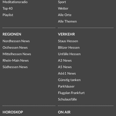
Meditationsradio
Sport
Top 40
Wetter
Playlist
Alle Orte
Alle Themen
REGIONEN
VERKEHR
Nordhessen News
Staus Hessen
Osthessen News
Blitzer Hessen
Mittelhessen News
Unfälle Hessen
Rhein-Main News
A3 News
Südhessen News
A5 News
A661 News
Günstig tanken
Parkhäuser
Flugplan Frankfurt
Schulausfälle
HOROSKOP
ON AIR