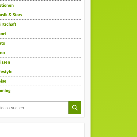
ktionen
sik & Stars
rtschaft
ort
uto
ino
issen
festyle
ise
aming