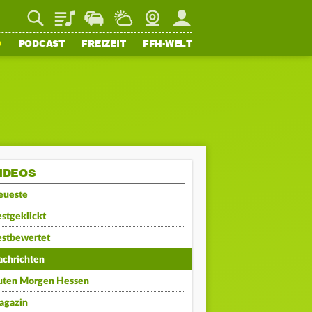
Playlist
Staupilot
Wetter
Webcam
Mein FFH
O
PODCAST
FREIZEIT
FFH-WELT
IDEOS
eueste
stgeklickt
estbewertet
achrichten
uten Morgen Hessen
agazin