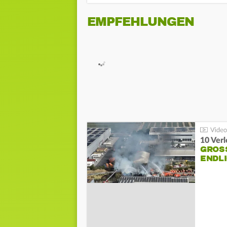
EMPFEHLUNGEN
10 Ver
GROSS
NDLI