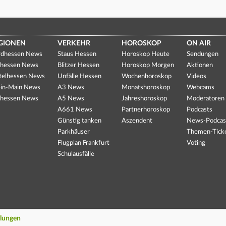
GIONEN
VERKEHR
HOROSKOP
ON AIR
dhessen News
Staus Hessen
Horoskop Heute
Sendungen
hessen News
Blitzer Hessen
Horoskop Morgen
Aktionen
telhessen News
Unfälle Hessen
Wochenhoroskop
Videos
in-Main News
A3 News
Monatshoroskop
Webcams
hessen News
A5 News
Jahreshoroskop
Moderatoren
A661 News
Partnerhoroskop
Podcasts
Günstig tanken
Aszendent
News-Podcas
Parkhäuser
Themen-Tick
Flugplan Frankfurt
Voting
Schulausfälle
llungen