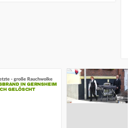
letzte - große Rauchwolke
BRAND IN GERNSHEIM E
CH GELÖSCHT