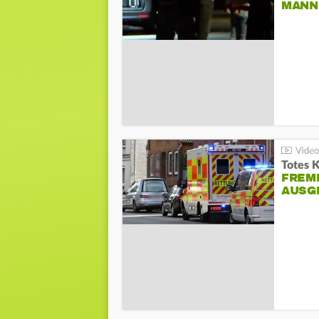
ANN I
Totes 
FREM
AUSG