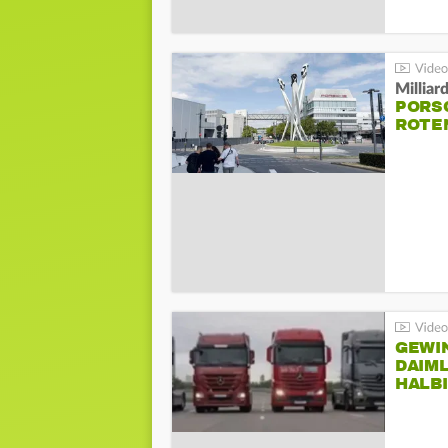
Millia
PORSC
ROTE
GEWI
DAIM
HALB