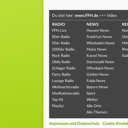
Du bist hier:
www.FFH.de
>>>
Video
RADIO
NEWS
RE
FFH Live
Hessen News
Nor
80er Radio
Frankfurt News
Ost
90er Radio
Wiesbaden News
Mit
2000er Radio
Mainz News
Rhe
Rock Radio
Kassel News
Süd
Oldie Radio
Darmstadt News
Schlager Radio
Offenbach News
Party Radio
Gießen News
Lounge Radio
Fulda News
Weihnachtsradio
Bayern News
Meditationsradio
Sport
Top 40
Wetter
Playlist
Alle Orte
Alle Themen
Impressum und Datenschutz
Cookie-Einste