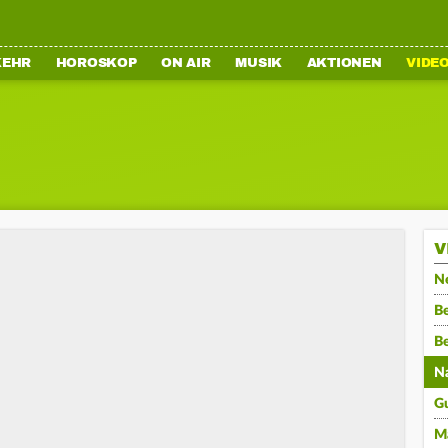
KEHR
HOROSKOP
ON AIR
MUSIK
AKTIONEN
VIDE
V
N
Be
B
N
G
M