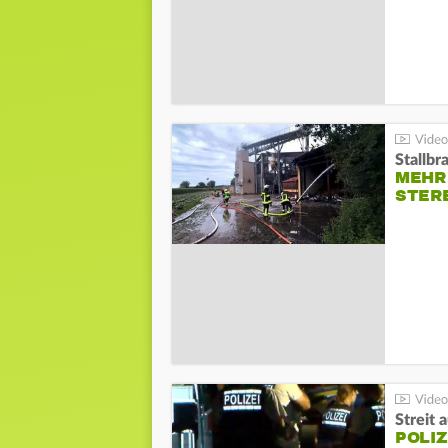
Stallbr
MEHR 
STER
Streit 
POLIZ