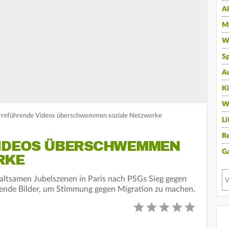
A
Mu
Wi
Sp
A
K
W
: Irreführende Videos überschwemmen soziale Netzwerke
Li
Re
VIDEOS ÜBERSCHWEMMEN
G
RKE
ltsamen Jubelszenen in Paris nach PSGs Sieg gegen
hrende Bilder, um Stimmung gegen Migration zu machen.