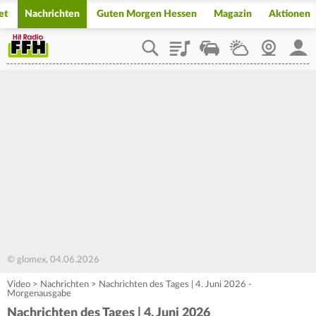
et
Nachrichten
Guten Morgen Hessen
Magazin
Aktionen
Playlist
Staupilot
Wetter
Webcam
Mein
© glomex, 04.06.2026
Video
>
Nachrichten
>
Nachrichten des Tages | 4. Juni 2026 -
Morgenausgabe
Nachrichten des Tages | 4. Juni 2026