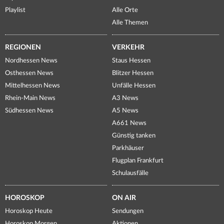
Playlist
Alle Orte
Alle Themen
REGIONEN
VERKEHR
Nordhessen News
Staus Hessen
Osthessen News
Blitzer Hessen
Mittelhessen News
Unfälle Hessen
Rhein-Main News
A3 News
Südhessen News
A5 News
A661 News
Günstig tanken
Parkhäuser
Flugplan Frankfurt
Schulausfälle
HOROSKOP
ON AIR
Horoskop Heute
Sendungen
Horoskop Morgen
Aktionen