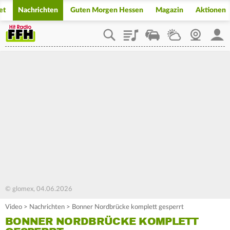
et
Nachrichten
Guten Morgen Hessen
Magazin
Aktionen
Playlist
Staupilot
Wetter
Webcam
Mein
© glomex, 04.06.2026
Video
>
Nachrichten
>
Bonner Nordbrücke komplett gesperrt
BONNER NORDBRÜCKE KOMPLETT