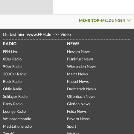
MEHR TOP-MELDUNGEN
Du bist hier:
www.FFH.de
>>>
Video
RADIO
NEWS
FFH Live
Hessen News
80er Radio
Frankfurt News
90er Radio
Wiesbaden News
2000er Radio
Mainz News
Rock Radio
Kassel News
Oldie Radio
Darmstadt News
Schlager Radio
Offenbach News
Party Radio
Gießen News
Lounge Radio
Fulda News
Weihnachtsradio
Bayern News
Meditationsradio
Sport