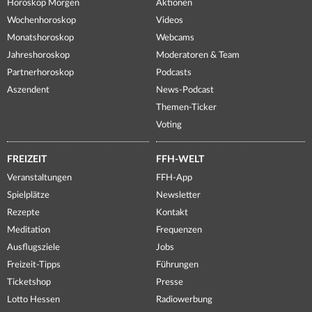
Horoskop Morgen
Aktionen
Wochenhoroskop
Videos
Monatshoroskop
Webcams
Jahreshoroskop
Moderatoren & Team
Partnerhoroskop
Podcasts
Aszendent
News-Podcast
Themen-Ticker
Voting
FREIZEIT
FFH-WELT
Veranstaltungen
FFH-App
Spielplätze
Newsletter
Rezepte
Kontakt
Meditation
Frequenzen
Ausflugsziele
Jobs
Freizeit-Tipps
Führungen
Ticketshop
Presse
Lotto Hessen
Radiowerbung