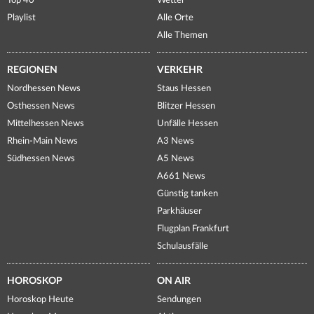
Top 40
Wetter
Playlist
Alle Orte
Alle Themen
REGIONEN
VERKEHR
Nordhessen News
Staus Hessen
Osthessen News
Blitzer Hessen
Mittelhessen News
Unfälle Hessen
Rhein-Main News
A3 News
Südhessen News
A5 News
A661 News
Günstig tanken
Parkhäuser
Flugplan Frankfurt
Schulausfälle
HOROSKOP
ON AIR
Horoskop Heute
Sendungen