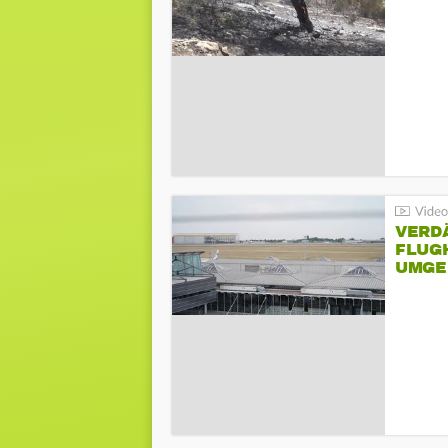
VERD
FLUGH
UMGE