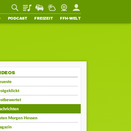
Playlist
Staupilot
Wetter
Webcam
Mein FFH
O
PODCAST
FREIZEIT
FFH-WELT
IDEOS
eueste
stgeklickt
estbewertet
achrichten
uten Morgen Hessen
agazin