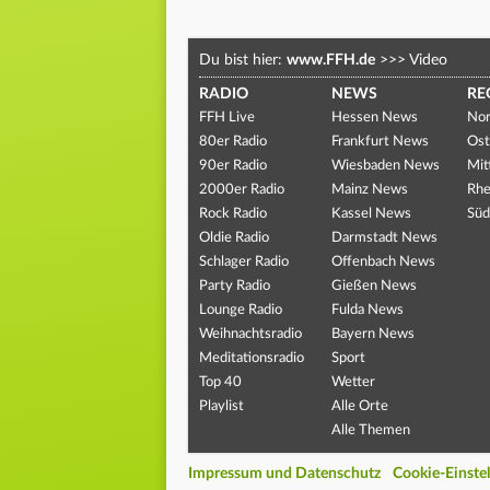
Du bist hier:
www.FFH.de
>>>
Video
RADIO
NEWS
RE
FFH Live
Hessen News
Nor
80er Radio
Frankfurt News
Ost
90er Radio
Wiesbaden News
Mit
2000er Radio
Mainz News
Rhe
Rock Radio
Kassel News
Süd
Oldie Radio
Darmstadt News
Schlager Radio
Offenbach News
Party Radio
Gießen News
Lounge Radio
Fulda News
Weihnachtsradio
Bayern News
Meditationsradio
Sport
Top 40
Wetter
Playlist
Alle Orte
Alle Themen
Impressum und Datenschutz
Cookie-Einste