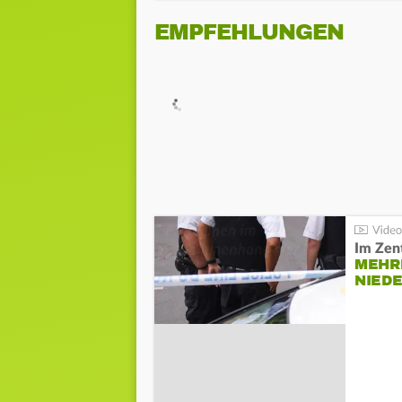
EMPFEHLUNGEN
Im Zen
MEHR
NIED