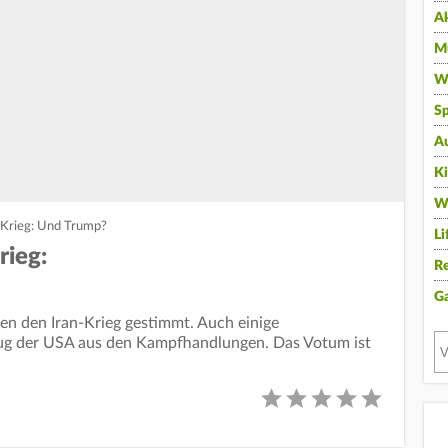
A
Mu
Wi
Sp
A
K
W
-Krieg: Und Trump?
Li
rieg:
Re
G
n den Iran-Krieg gestimmt. Auch einige
zug der USA aus den Kampfhandlungen. Das Votum ist