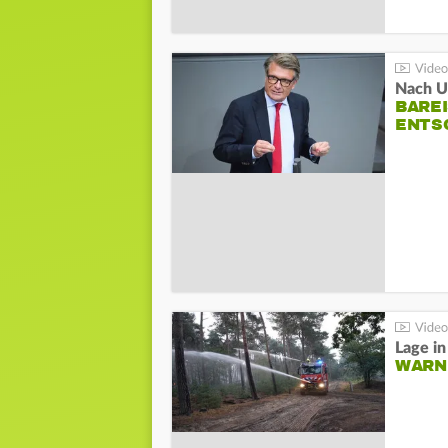
Nach Un
BAREI
NTSC
WARN