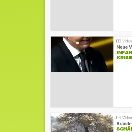
Neue V
INFA
KRIS
Brände
SCHÄ