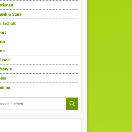
ktionen
sik & Stars
rtschaft
ort
uto
ino
issen
festyle
ise
aming