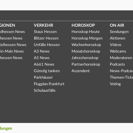
GIONEN
VERKEHR
HOROSKOP
ON AIR
dhessen News
Staus Hessen
Horoskop Heute
Sendungen
hessen News
Blitzer Hessen
Horoskop Morgen
Aktionen
telhessen News
Unfälle Hessen
Wochenhoroskop
Videos
in-Main News
A3 News
Monatshoroskop
Webcams
hessen News
A5 News
Jahreshoroskop
Moderatoren
A661 News
Partnerhoroskop
Podcasts
Günstig tanken
Aszendent
News-Podcas
Parkhäuser
Themen-Tick
Flugplan Frankfurt
Voting
Schulausfälle
llungen