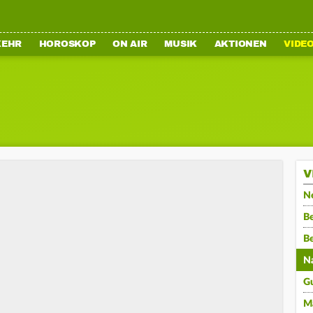
KEHR
HOROSKOP
ON AIR
MUSIK
AKTIONEN
VIDE
V
N
Be
B
N
G
M