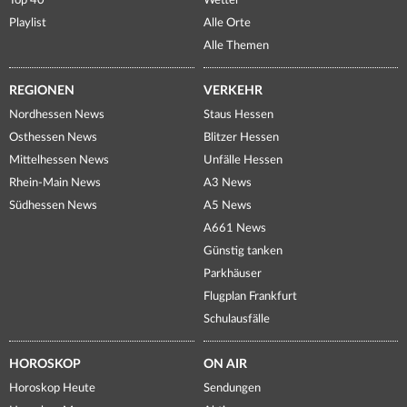
Top 40
Wetter
Playlist
Alle Orte
Alle Themen
REGIONEN
VERKEHR
Nordhessen News
Staus Hessen
Osthessen News
Blitzer Hessen
Mittelhessen News
Unfälle Hessen
Rhein-Main News
A3 News
Südhessen News
A5 News
A661 News
Günstig tanken
Parkhäuser
Flugplan Frankfurt
Schulausfälle
HOROSKOP
ON AIR
Horoskop Heute
Sendungen