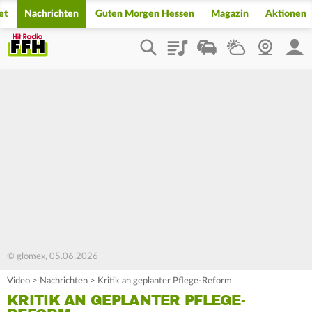
et
Nachrichten
Guten Morgen Hessen
Magazin
Aktionen
Playlist
Staupilot
Wetter
Webcam
Mein
© glomex, 05.06.2026
Video
>
Nachrichten
>
Kritik an geplanter Pflege-Reform
KRITIK AN GEPLANTER PFLEGE-