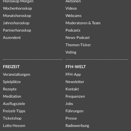
Horoskop Morgen
Aktionen
Wochenhoroskop
Videos
Monatshoroskop
Webcams
Jahreshoroskop
Moderatoren & Team
Partnerhoroskop
Podcasts
Aszendent
News-Podcast
Themen-Ticker
Voting
FREIZEIT
FFH-WELT
Veranstaltungen
FFH-App
Spielplätze
Newsletter
Rezepte
Kontakt
Meditation
Frequenzen
Ausflugsziele
Jobs
Freizeit-Tipps
Führungen
Ticketshop
Presse
Lotto Hessen
Radiowerbung