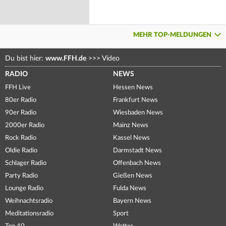
MEHR TOP-MELDUNGEN
Du bist hier:
www.FFH.de
>>>
Video
RADIO
NEWS
FFH Live
Hessen News
80er Radio
Frankfurt News
90er Radio
Wiesbaden News
2000er Radio
Mainz News
Rock Radio
Kassel News
Oldie Radio
Darmstadt News
Schlager Radio
Offenbach News
Party Radio
Gießen News
Lounge Radio
Fulda News
Weihnachtsradio
Bayern News
Meditationsradio
Sport