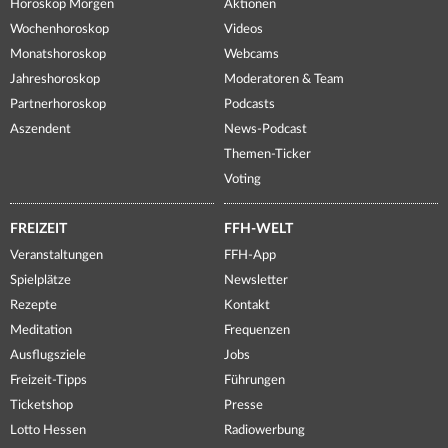
Horoskop Morgen
Aktionen
Wochenhoroskop
Videos
Monatshoroskop
Webcams
Jahreshoroskop
Moderatoren & Team
Partnerhoroskop
Podcasts
Aszendent
News-Podcast
Themen-Ticker
Voting
FREIZEIT
FFH-WELT
Veranstaltungen
FFH-App
Spielplätze
Newsletter
Rezepte
Kontakt
Meditation
Frequenzen
Ausflugsziele
Jobs
Freizeit-Tipps
Führungen
Ticketshop
Presse
Lotto Hessen
Radiowerbung