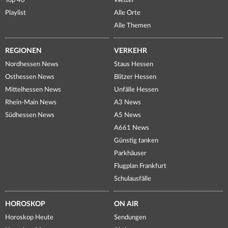
Top 40
Wetter
Playlist
Alle Orte
Alle Themen
REGIONEN
VERKEHR
Nordhessen News
Staus Hessen
Osthessen News
Blitzer Hessen
Mittelhessen News
Unfälle Hessen
Rhein-Main News
A3 News
Südhessen News
A5 News
A661 News
Günstig tanken
Parkhäuser
Flugplan Frankfurt
Schulausfälle
HOROSKOP
ON AIR
Horoskop Heute
Sendungen