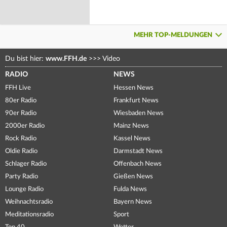
MEHR TOP-MELDUNGEN
Du bist hier:
www.FFH.de
>>>
Video
RADIO
NEWS
FFH Live
Hessen News
80er Radio
Frankfurt News
90er Radio
Wiesbaden News
2000er Radio
Mainz News
Rock Radio
Kassel News
Oldie Radio
Darmstadt News
Schlager Radio
Offenbach News
Party Radio
Gießen News
Lounge Radio
Fulda News
Weihnachtsradio
Bayern News
Meditationsradio
Sport