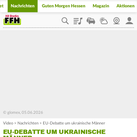
et
Nachrichten
Guten Morgen Hessen
Magazin
Aktionen
Playlist
Staupilot
Wetter
Webcam
Mein
© glomex, 05.06.2026
Video
>
Nachrichten
>
EU-Debatte um ukrainische Männer
EU-DEBATTE UM UKRAINISCHE