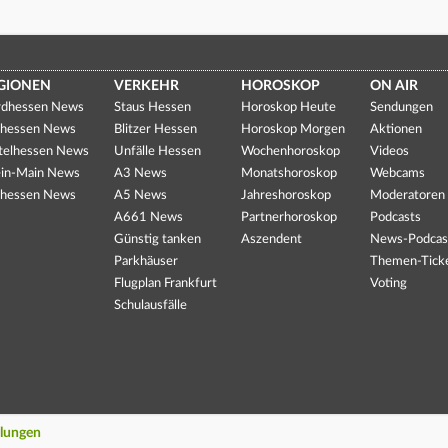
GIONEN
VERKEHR
HOROSKOP
ON AIR
dhessen News
Staus Hessen
Horoskop Heute
Sendungen
hessen News
Blitzer Hessen
Horoskop Morgen
Aktionen
telhessen News
Unfälle Hessen
Wochenhoroskop
Videos
in-Main News
A3 News
Monatshoroskop
Webcams
hessen News
A5 News
Jahreshoroskop
Moderatoren
A661 News
Partnerhoroskop
Podcasts
Günstig tanken
Aszendent
News-Podcas
Parkhäuser
Themen-Tick
Flugplan Frankfurt
Voting
Schulausfälle
llungen