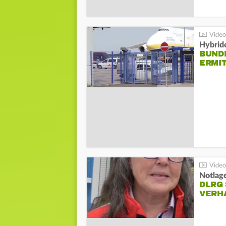
Hybrid
BUND
ERMI
Notlag
DLRG 
VERH