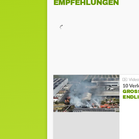
EMPFEHLUNGEN
10 Ver
GROSS
NDLI