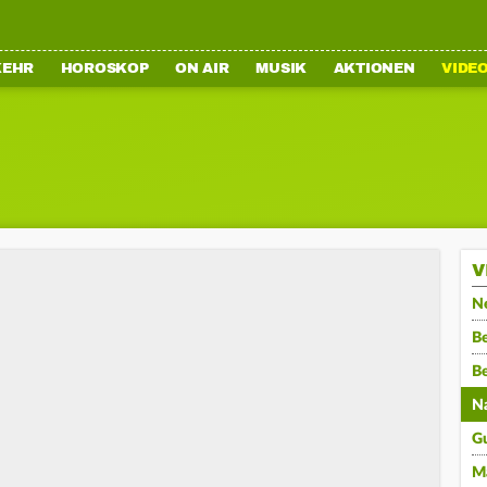
KEHR
HOROSKOP
ON AIR
MUSIK
AKTIONEN
VIDE
V
N
Be
B
N
G
M