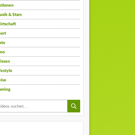
ktionen
sik & Stars
rtschaft
ort
uto
ino
issen
festyle
ise
aming