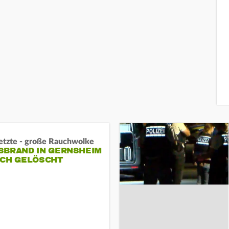
letzte - große Rauchwolke
BRAND IN GERNSHEIM E
CH GELÖSCHT