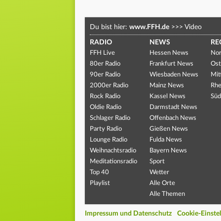
Du bist hier:
www.FFH.de
>>>
Video
RADIO
NEWS
RE
FFH Live
Hessen News
Nor
80er Radio
Frankfurt News
Ost
90er Radio
Wiesbaden News
Mit
2000er Radio
Mainz News
Rhe
Rock Radio
Kassel News
Süd
Oldie Radio
Darmstadt News
Schlager Radio
Offenbach News
Party Radio
Gießen News
Lounge Radio
Fulda News
Weihnachtsradio
Bayern News
Meditationsradio
Sport
Top 40
Wetter
Playlist
Alle Orte
Alle Themen
Impressum und Datenschutz
Cookie-Einste