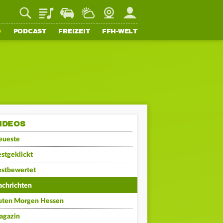
Playlist
Staupilot
Wetter
Webcam
Mein FFH
O
PODCAST
FREIZEIT
FFH-WELT
IDEOS
eueste
stgeklickt
estbewertet
achrichten
uten Morgen Hessen
agazin