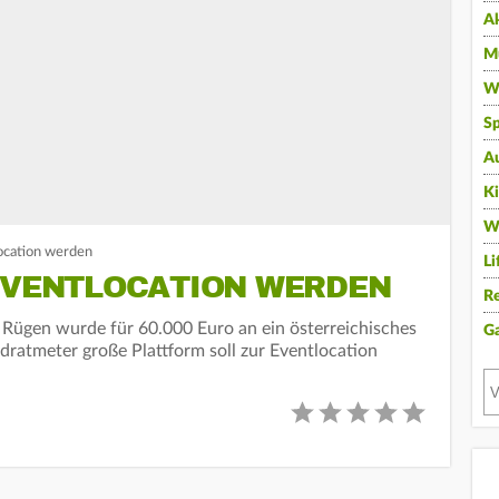
A
Mu
Wi
Sp
A
K
W
ocation werden
Li
 EVENTLOCATION WERDEN
Re
 Rügen wurde für 60.000 Euro an ein österreichisches
G
ratmeter große Plattform soll zur Eventlocation