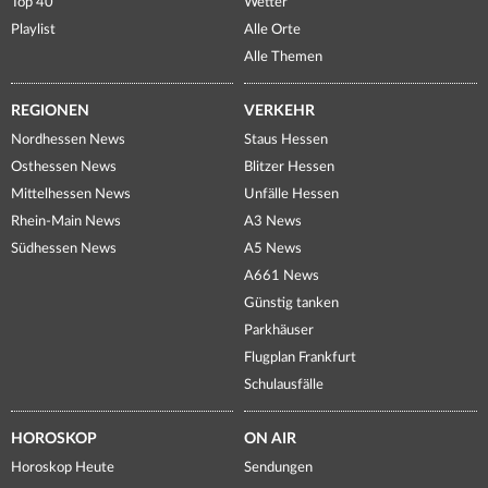
Top 40
Wetter
Playlist
Alle Orte
Alle Themen
REGIONEN
VERKEHR
Nordhessen News
Staus Hessen
Osthessen News
Blitzer Hessen
Mittelhessen News
Unfälle Hessen
Rhein-Main News
A3 News
Südhessen News
A5 News
A661 News
Günstig tanken
Parkhäuser
Flugplan Frankfurt
Schulausfälle
HOROSKOP
ON AIR
Horoskop Heute
Sendungen