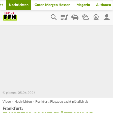
et
Nachrichten
Guten Morgen Hessen
Magazin
Aktionen
Playlist
Staupilot
Wetter
Webcam
Mein
© glomex, 05.06.2026
Video
>
Nachrichten
>
Frankfurt: Flugzeug sackt plötzlich ab
Frankfurt: