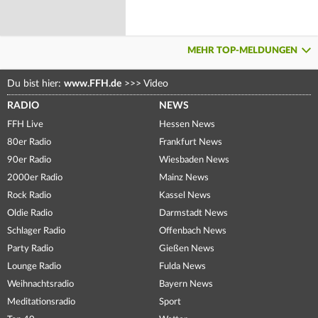
MEHR TOP-MELDUNGEN
Du bist hier:
www.FFH.de
>>>
Video
RADIO
NEWS
FFH Live
Hessen News
80er Radio
Frankfurt News
90er Radio
Wiesbaden News
2000er Radio
Mainz News
Rock Radio
Kassel News
Oldie Radio
Darmstadt News
Schlager Radio
Offenbach News
Party Radio
Gießen News
Lounge Radio
Fulda News
Weihnachtsradio
Bayern News
Meditationsradio
Sport