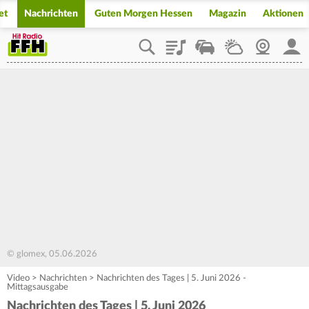
et
Nachrichten
Guten Morgen Hessen
Magazin
Aktionen
Playlist
Staupilot
Wetter
Webcam
Mein
© glomex, 05.06.2026
Video
>
Nachrichten
>
Nachrichten des Tages | 5. Juni 2026 -
Mittagsausgabe
Nachrichten des Tages | 5. Juni 2026