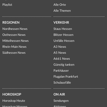
Playlist
Alle Orte
Alle Themen
REGIONEN
VERKEHR
Nordhessen News
Staus Hessen
Osthessen News
Blitzer Hessen
Mittelhessen News
Unfälle Hessen
Rhein-Main News
A3 News
Südhessen News
A5 News
A661 News
Günstig tanken
Parkhäuser
Flugplan Frankfurt
Schulausfälle
HOROSKOP
ON AIR
Horoskop Heute
Sendungen
Horoskop Morgen
Aktionen