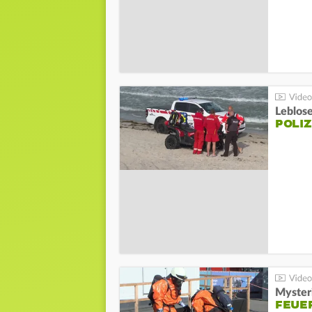
Leblos
POLIZ
Mysteri
FEUE