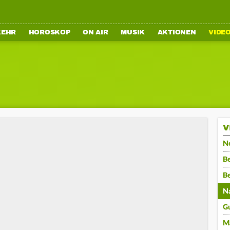
KEHR
HOROSKOP
ON AIR
MUSIK
AKTIONEN
VIDE
V
N
Be
B
N
G
M