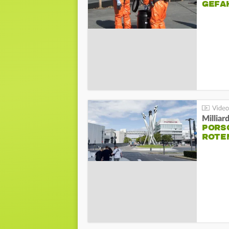
GEFA
Millia
PORSC
ROTE