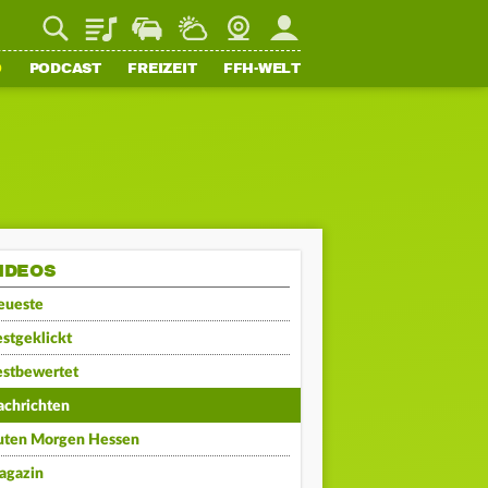
Playlist
Staupilot
Wetter
Webcam
Mein FFH
O
PODCAST
FREIZEIT
FFH-WELT
IDEOS
eueste
stgeklickt
estbewertet
achrichten
uten Morgen Hessen
agazin