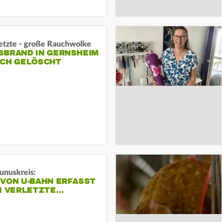
letzte - große Rauchwolke
BRAND IN GERNSHEIM E
CH GELÖSCHT
unuskreis:
 VON U-BAHN ERFASST
EI VERLETZTE…