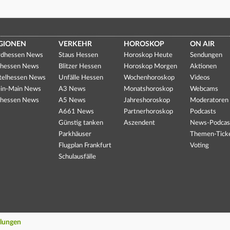
GIONEN
VERKEHR
HOROSKOP
ON AIR
dhessen News
Staus Hessen
Horoskop Heute
Sendungen
hessen News
Blitzer Hessen
Horoskop Morgen
Aktionen
telhessen News
Unfälle Hessen
Wochenhoroskop
Videos
in-Main News
A3 News
Monatshoroskop
Webcams
hessen News
A5 News
Jahreshoroskop
Moderatoren
A661 News
Partnerhoroskop
Podcasts
Günstig tanken
Aszendent
News-Podcas
Parkhäuser
Themen-Tick
Flugplan Frankfurt
Voting
Schulausfälle
llungen