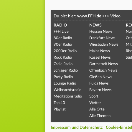
Du bist hier:
www.FFH.de
>>>
Video
RADIO
NEWS
RE
FFH Live
Hessen News
Nor
80er Radio
Frankfurt News
Ost
90er Radio
Wiesbaden News
Mit
2000er Radio
Mainz News
Rhe
Rock Radio
Kassel News
Süd
Oldie Radio
Darmstadt News
Schlager Radio
Offenbach News
Party Radio
Gießen News
Lounge Radio
Fulda News
Weihnachtsradio
Bayern News
Meditationsradio
Sport
Top 40
Wetter
Playlist
Alle Orte
Alle Themen
Impressum und Datenschutz
Cookie-Einste