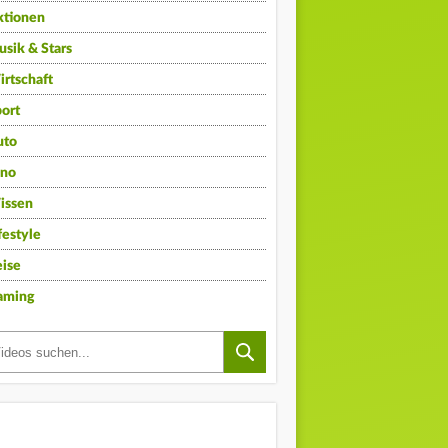
ktionen
sik & Stars
rtschaft
ort
uto
ino
issen
festyle
ise
aming