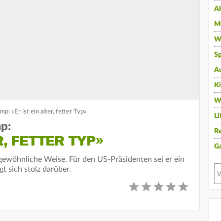
A
Mu
Wi
Sp
A
K
W
p: «Er ist ein alter, fetter Typ»
Li
p:
Re
R, FETTER TYP»
G
ngewöhnliche Weise. Für den US-Präsidenten sei er ein
gt sich stolz darüber.