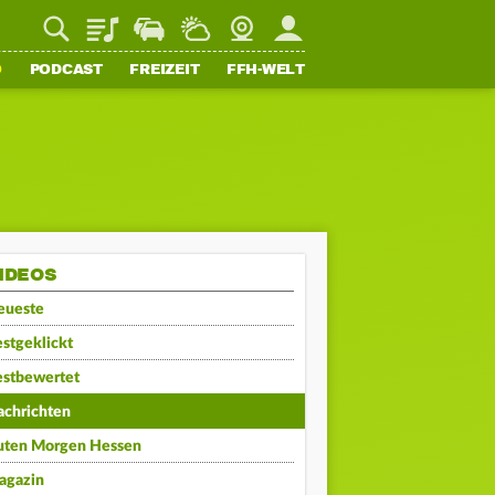
Playlist
Staupilot
Wetter
Webcam
Mein FFH
O
PODCAST
FREIZEIT
FFH-WELT
IDEOS
eueste
stgeklickt
estbewertet
achrichten
uten Morgen Hessen
agazin