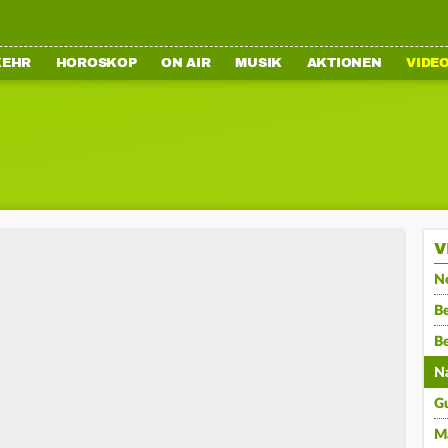
KEHR
HOROSKOP
ON AIR
MUSIK
AKTIONEN
VIDE
V
N
Be
B
N
G
M