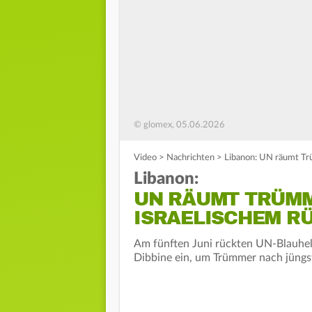
© glomex, 05.06.2026
Video
>
Nachrichten
>
Libanon: UN räumt Tr
Libanon:
UN RÄUMT TRÜMM
ISRAELISCHEM R
Am fünften Juni rückten UN-Blauhel
Dibbine ein, um Trümmer nach jüngs