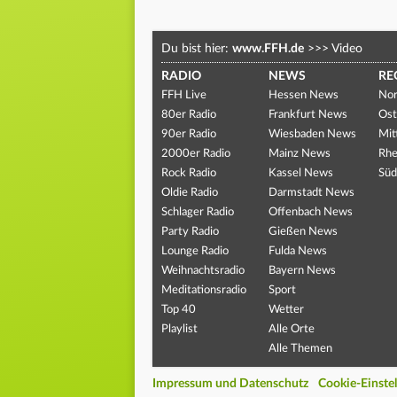
Du bist hier:
www.FFH.de
>>>
Video
RADIO
NEWS
RE
FFH Live
Hessen News
Nor
80er Radio
Frankfurt News
Ost
90er Radio
Wiesbaden News
Mit
2000er Radio
Mainz News
Rhe
Rock Radio
Kassel News
Süd
Oldie Radio
Darmstadt News
Schlager Radio
Offenbach News
Party Radio
Gießen News
Lounge Radio
Fulda News
Weihnachtsradio
Bayern News
Meditationsradio
Sport
Top 40
Wetter
Playlist
Alle Orte
Alle Themen
Impressum und Datenschutz
Cookie-Einste