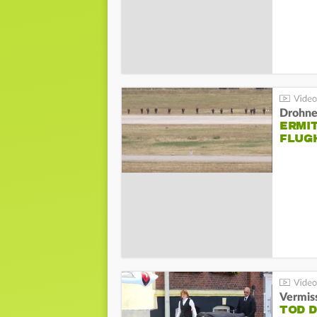
Drohnen
ERMI
FLUG
Vermis
TOD 