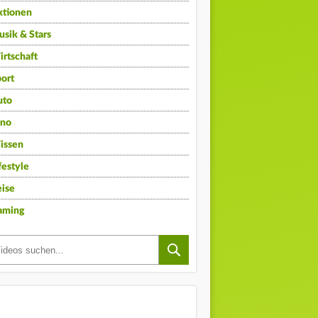
ktionen
sik & Stars
rtschaft
ort
uto
ino
issen
festyle
ise
aming