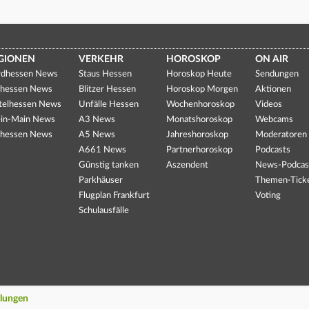
GIONEN
VERKEHR
HOROSKOP
ON AIR
dhessen News
Staus Hessen
Horoskop Heute
Sendungen
hessen News
Blitzer Hessen
Horoskop Morgen
Aktionen
telhessen News
Unfälle Hessen
Wochenhoroskop
Videos
in-Main News
A3 News
Monatshoroskop
Webcams
hessen News
A5 News
Jahreshoroskop
Moderatoren
A661 News
Partnerhoroskop
Podcasts
Günstig tanken
Aszendent
News-Podcas
Parkhäuser
Themen-Tick
Flugplan Frankfurt
Voting
Schulausfälle
llungen