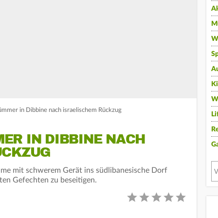
A
Mu
Wi
Sp
A
K
W
ümmer in Dibbine nach israelischem Rückzug
Li
Re
ER IN DIBBINE NACH
G
ÜCKZUG
me mit schwerem Gerät ins südlibanesische Dorf
ten Gefechten zu beseitigen.