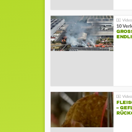
10 Ver
GROSS
NDLI
FLEI
– GEF
ÜCKG